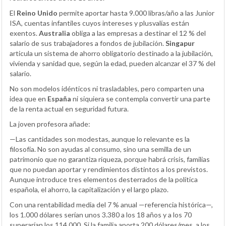
El
Reino Unido
permite aportar hasta 9.000 libras/año a las Junior
ISA, cuentas infantiles cuyos intereses y plusvalías están
exentos.
Australia
obliga a las empresas a destinar el 12 % del
salario de sus trabajadores a fondos de jubilación.
Singapur
articula un sistema de ahorro obligatorio destinado a la jubilación,
vivienda y sanidad que, según la edad, pueden alcanzar el 37 % del
salario.
No son modelos idénticos ni trasladables, pero comparten una
idea que en
España
ni siquiera se contempla convertir una parte
de la renta actual en seguridad futura.
La joven profesora añade:
—Las cantidades son modestas, aunque lo relevante es la
filosofía. No son ayudas al consumo, sino una semilla de un
patrimonio que no garantiza riqueza, porque habrá crisis, familias
que no puedan aportar y rendimientos distintos a los previstos.
Aunque introduce tres elementos desterrados de la política
española, el ahorro, la capitalización y el largo plazo.
Con una rentabilidad media del 7 % anual —referencia histórica—,
los 1.000 dólares serían unos 3.380 a los 18 años y a los 70
superarían los 114.000. Si la familia aporta 200 dólares/mes, a los