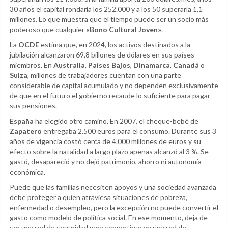
30 años el capital rondaría los 252.000 y a los 50 superaría 1,1
millones. Lo que muestra que el tiempo puede ser un socio más
poderoso que cualquier
«Bono Cultural Joven»
.
La
OCDE
estima que, en 2024, los activos destinados a la
jubilación alcanzaron 69,8 billones de dólares en sus países
miembros. En
Australia
,
Países Bajos
,
Dinamarca
,
Canadá
o
Suiza
, millones de trabajadores cuentan con una parte
considerable de capital acumulado y no dependen exclusivamente
de que en el futuro el gobierno recaude lo suficiente para pagar
sus pensiones.
España
ha elegido otro camino. En 2007, el cheque-bebé de
Zapatero
entregaba 2.500 euros para el consumo. Durante sus 3
años de vigencia costó cerca de 4.000 millones de euros y su
efecto sobre la natalidad a largo plazo apenas alcanzó al 3 %. Se
gastó, desapareció y no dejó patrimonio, ahorro ni autonomía
económica.
Puede que las familias necesiten apoyos y una sociedad avanzada
debe proteger a quien atraviesa situaciones de pobreza,
enfermedad o desempleo, pero la excepción no puede convertir el
gasto como modelo de política social. En ese momento, deja de
ser una red de seguridad para convertirse en una red de