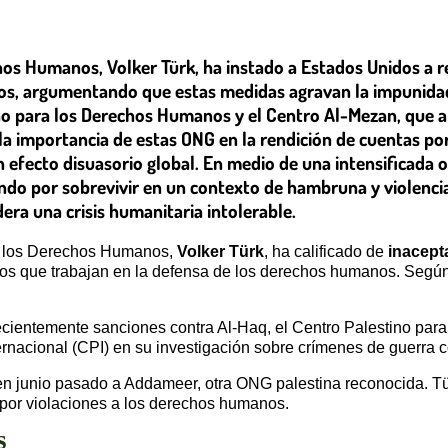
os Humanos, Volker Türk, ha instado a Estados Unidos a re
os, argumentando que estas medidas agravan la impunidad
ino para los Derechos Humanos y el Centro Al-Mezan, que a
la importancia de estas ONG en la rendición de cuentas p
 efecto disuasorio global. En medio de una intensificada 
ndo por sobrevivir en un contexto de hambruna y violenci
era una crisis humanitaria intolerable.
a los Derechos Humanos,
Volker Türk
, ha calificado de
inacept
os que trabajan en la defensa de los derechos humanos. Según
cientemente sanciones contra Al-Haq, el Centro Palestino par
ernacional (CPI) en su investigación sobre crímenes de guerra 
n junio pasado a Addameer, otra ONG palestina reconocida. Tür
 por violaciones a los derechos humanos.
s