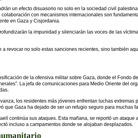
rán un efecto disuasorio no solo en la sociedad civil palestina 
a colaboración con mecanismos internacionales son fundament
mente en Gaza y Cisjordania.
rofundizarán la impunidad y silenciarán las voces de las víctim
e a revocar no solo estas sanciones recientes, sino también aq
sificación de la ofensiva militar sobre Gaza, donde el Fondo de
nerales”. La jefa de comunicaciones para Medio Oriente del or
das.
avanza, los residentes más jóvenes enfrentan luchas extremas p
yó que Gaza ha dejado de ser un refugio seguro para muchas fa
 israelí continúa sus ataques. Esta mañana, se reportó un ataqu
 afectó incluso a campamentos donde se alojaban desplazados.
 humanitario