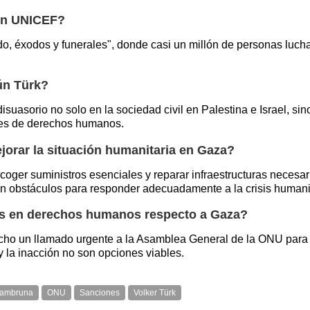
gún UNICEF?
éxodos y funerales", donde casi un millón de personas luchan
ún Türk?
isuasorio no solo en la sociedad civil en Palestina e Israel, si
nes de derechos humanos.
orar la situación humanitaria en Gaza?
ger suministros esenciales y reparar infraestructuras necesari
in obstáculos para responder adecuadamente a la crisis humanit
tos en derechos humanos respecto a Gaza?
ho un llamado urgente a la Asamblea General de la ONU para 
y la inacción no son opciones viables.
ambruna
ONU
Sanciones
Volker Türk