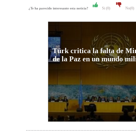
Si (
0
)
No(
0
)
¿Te ha parecido interesante esta noticia?
Türk critica la falta de Mi
de la Paz en un mundo mil