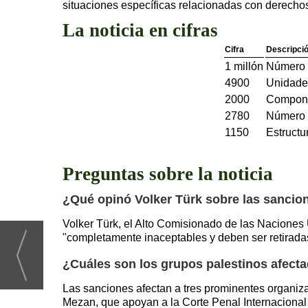
situaciones específicas relacionadas con derech
La noticia en cifras
Cifra
Descripci
1 millón
Número 
4900
Unidades
2000
Componen
2780
Número d
1150
Estructu
Preguntas sobre la noticia
¿Qué opinó Volker Türk sobre las sanci
Volker Türk, el Alto Comisionado de las Nacione
"completamente inaceptables y deben ser retirad
¿Cuáles son los grupos palestinos afect
Las sanciones afectan a tres prominentes organi
Mezan, que apoyan a la Corte Penal Internacional