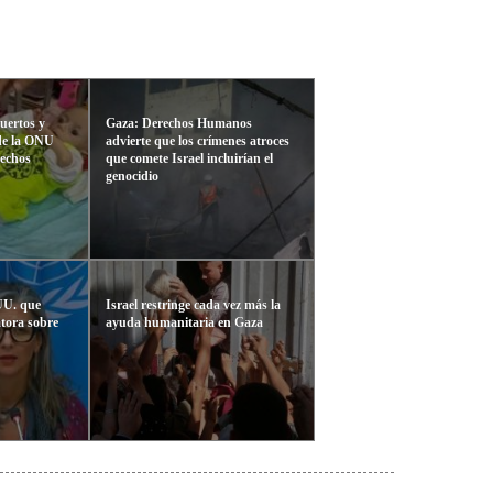
uertos y
Gaza: Derechos Humanos
 de la ONU
advierte que los crímenes atroces
rechos
que comete Israel incluirían el
genocidio
UU. que
Israel restringe cada vez más la
atora sobre
ayuda humanitaria en Gaza