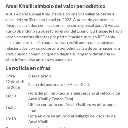
Amal Khalil: símbolo del valor periodístico
A sus 42 años, Amal Khalil había sido una voz valiente desde el
inicio del conflicto con Israel en 2023. A pesar de conocer los
riesgos asociados con su labor como corresponsal para
Al Akhbar
,
nunca abandonó su puesto en el sur del Líbano. Su trabajo le había
valido amenazas directas por parte israelíes; incluso RSF había
solicitado protección para ella tras recibir amenazas anónimas
relacionadas con su cobertura periodística. Su determinación era
clara cuando comunicó que no dejaría su hogar ni detendría su
labor informativa ante tales amenazas.
La noticia en cifras
Cifra
Descripción
22 de abril
Fecha del asesinato de Amal Khalil.
de 2026
Hora del primer ataque israelí cercano al vehículo de
14:30
Amal Khalil y Zeinab Faraj.
Último contacto con Amal Khalil antes del ataque
16:22
final.
Hora en que se anunció el hallazgo del cadáver de
23:10
Amal Khalil.