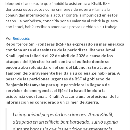
bloqueó el acceso, lo que impidió la asistencia a Khalil. RSF
denuncia estos actos como crímenes de guerra y llama a la
comunidad internacional a actuar contra la impunidad en estos
casos. La periodista, conocida por su valentía al cubrir la guerra
con Israel, había recibido amenazas previas debido a su trabajo.
Por
Redacción
Reporteros Sin Fronteras (RSF) ha expresado su más enérgica
condena ante el asesinato de la periodista libanesa Amal
Khalil, quien falleció el 22 de abril de 2026 a causa de los
ataques del Ejército israelí contra el edificio donde se
encontraba refugiada, en el sur del Líbano. Este ataque
también dejó gravemente herida a su colega Zeinab Faraj. A
pesar de las peticiones urgentes de RSF al gobierno de
Benjamín Netanyahu para que permitiera la llegada de
servicios de emergencia, el Ejército israelí impidió la
asistencia oportuna a Khalil. Atacar a una profesional de la
información es considerado un crimen de guerra.
La impunidad perpetúa los crímenes. Amal Khalil,
atrapada en un edificio bombardeado, sufrió agonía
durante horas sin que los servicios de emergencia