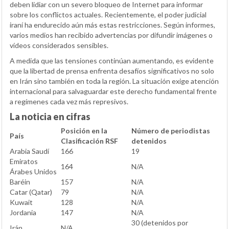
deben lidiar con un severo bloqueo de Internet para informar
sobre los conflictos actuales. Recientemente, el poder judicial
iraní ha endurecido aún más estas restricciones. Según informes,
varios medios han recibido advertencias por difundir imágenes o
vídeos considerados sensibles.
A medida que las tensiones continúan aumentando, es evidente
que la libertad de prensa enfrenta desafíos significativos no solo
en Irán sino también en toda la región. La situación exige atención
internacional para salvaguardar este derecho fundamental frente
a regímenes cada vez más represivos.
La noticia en cifras
Posición en la
Número de periodistas
País
Clasificación RSF
detenidos
Arabia Saudí
166
19
Emiratos
164
N/A
Árabes Unidos
Baréin
157
N/A
Catar (Qatar)
79
N/A
Kuwait
128
N/A
Jordania
147
N/A
30 (detenidos por
Irán
N/A