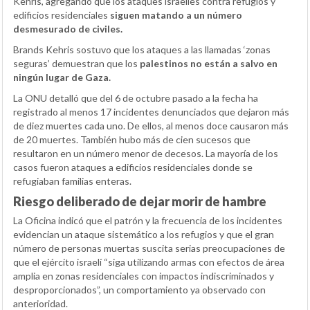
Kehris, agregando que los ataques israelíes contra refugios y
edificios residenciales
siguen matando a un número
desmesurado de civiles.
Brands Kehris sostuvo que los ataques a las llamadas ‘zonas
seguras’ demuestran que los
palestinos no están a salvo en
ningún lugar de Gaza.
La ONU detalló que del 6 de octubre pasado a la fecha ha
registrado al menos 17 incidentes denunciados que dejaron más
de diez muertes cada uno. De ellos, al menos doce causaron más
de 20 muertes. También hubo más de cien sucesos que
resultaron en un número menor de decesos. La mayoría de los
casos fueron ataques a edificios residenciales donde se
refugiaban familias enteras.
Riesgo deliberado de dejar morir de hambre
La Oficina indicó que el patrón y la frecuencia de los incidentes
evidencian un ataque sistemático a los refugios y que el gran
número de personas muertas suscita serias preocupaciones de
que el ejército israelí “siga utilizando armas con efectos de área
amplia en zonas residenciales con impactos indiscriminados y
desproporcionados”, un comportamiento ya observado con
anterioridad.