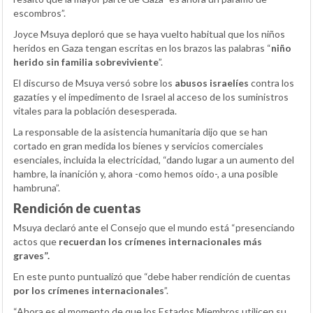
escombros”.
Joyce Msuya deploró que se haya vuelto habitual que los niños
heridos en Gaza tengan escritas en los brazos las palabras “
niño
herido sin familia sobreviviente
”.
El discurso de Msuya versó sobre los
abusos israelíes
contra los
gazatíes y el impedimento de Israel al acceso de los suministros
vitales para la población desesperada.
La responsable de la asistencia humanitaria dijo que se han
cortado en gran medida los bienes y servicios comerciales
esenciales, incluida la electricidad, “dando lugar a un aumento del
hambre, la inanición y, ahora -como hemos oído-, a una posible
hambruna”.
Rendición de cuentas
Msuya declaró ante el Consejo que el mundo está “presenciando
actos que
recuerdan los crímenes internacionales más
graves”.
En este punto puntualizó que “debe haber rendición de cuentas
por los crímenes internacionales
”.
“Ahora es el momento de que los Estados Miembros utilicen su