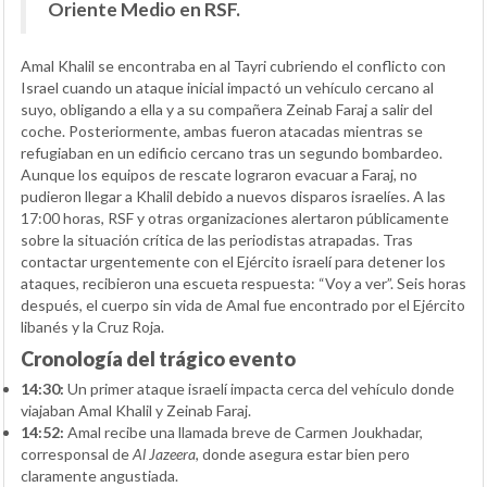
Oriente Medio en RSF.
Amal Khalil se encontraba en al Tayri cubriendo el conflicto con
Israel cuando un ataque inicial impactó un vehículo cercano al
suyo, obligando a ella y a su compañera Zeinab Faraj a salir del
coche. Posteriormente, ambas fueron atacadas mientras se
refugiaban en un edificio cercano tras un segundo bombardeo.
Aunque los equipos de rescate lograron evacuar a Faraj, no
pudieron llegar a Khalil debido a nuevos disparos israelíes. A las
17:00 horas, RSF y otras organizaciones alertaron públicamente
sobre la situación crítica de las periodistas atrapadas. Tras
contactar urgentemente con el Ejército israelí para detener los
ataques, recibieron una escueta respuesta: “Voy a ver”. Seis horas
después, el cuerpo sin vida de Amal fue encontrado por el Ejército
libanés y la Cruz Roja.
Cronología del trágico evento
14:30:
Un primer ataque israelí impacta cerca del vehículo donde
viajaban Amal Khalil y Zeinab Faraj.
14:52:
Amal recibe una llamada breve de Carmen Joukhadar,
corresponsal de
Al Jazeera
, donde asegura estar bien pero
claramente angustiada.