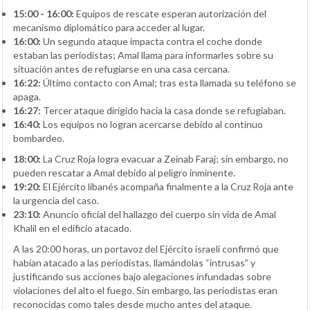
15:00 - 16:00:
Equipos de rescate esperan autorización del
mecanismo diplomático para acceder al lugar.
16:00:
Un segundo ataque impacta contra el coche donde
estaban las periodistas; Amal llama para informarles sobre su
situación antes de refugiarse en una casa cercana.
16:22:
Último contacto con Amal; tras esta llamada su teléfono se
apaga.
16:27:
Tercer ataque dirigido hacia la casa donde se refugiaban.
16:40:
Los equipos no logran acercarse debido al continuo
bombardeo.
18:00:
La Cruz Roja logra evacuar a Zeinab Faraj; sin embargo, no
pueden rescatar a Amal debido al peligro inminente.
19:20:
El Ejército libanés acompaña finalmente a la Cruz Roja ante
la urgencia del caso.
23:10:
Anuncio oficial del hallazgo del cuerpo sin vida de Amal
Khalil en el edificio atacado.
A las 20:00 horas, un portavoz del Ejército israelí confirmó que
habían atacado a las periodistas, llamándolas “intrusas” y
justificando sus acciones bajo alegaciones infundadas sobre
violaciones del alto el fuego. Sin embargo, las periodistas eran
reconocidas como tales desde mucho antes del ataque.