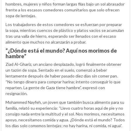
hombres, mujeres y niños forman largas filas bajo un sol abrasador
frente a los escasos comedores comunitarios que solo ofrecen
sopa de lentejas.
Los trabajadores de estos comedores se esfuerzan por preparar
la sopa, mientras cuencos de plástico y platos vacíos se acumulan
tras una valla de hierro, esperando ser llenados con el escaso
alimento que muchos no alcanzarán a probar.
“¿Dónde está el mundo? Aquí nos morimos de
hambre”
Ziad Al-Ghariz, un anciano desplazado, logró finalmente obtener
un tazón de sopa. Sentado en el suelo, comenzó a beber
lentamente después de haber pasado diez días sin comer pan.
“No tengo dinero para comprar harina; intento conseguir lo que
reparten. La gente de Gaza tiene hambre”, expresó con
resignación.
Mohammed Nayfeh, un joven que también busca alimento para su
familia, relató su experiencia: “Llevo cuatro horas aquí de pie y no
consigo nada entre la multitud y el sol. Nos morimos, necesitamos
apoyo, necesitamos comida y agua. ¿Dónde está el mundo? Todos
los días solo comemos lentejas; no hay harina, ni comida, ni agua”.