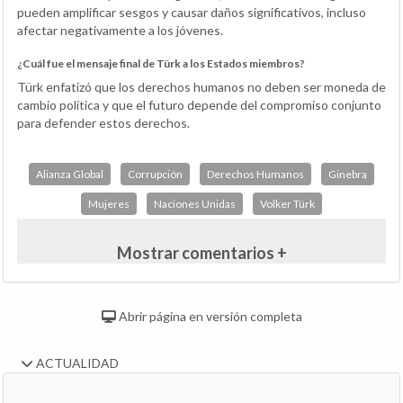
pueden amplificar sesgos y causar daños significativos, incluso
afectar negativamente a los jóvenes.
¿Cuál fue el mensaje final de Türk a los Estados miembros?
Türk enfatizó que los derechos humanos no deben ser moneda de
cambio política y que el futuro depende del compromiso conjunto
para defender estos derechos.
Alianza Global
Corrupción
Derechos Humanos
Ginebra
Mujeres
Naciones Unidas
Volker Türk
Mostrar comentarios +
Abrir página en versión completa
ACTUALIDAD