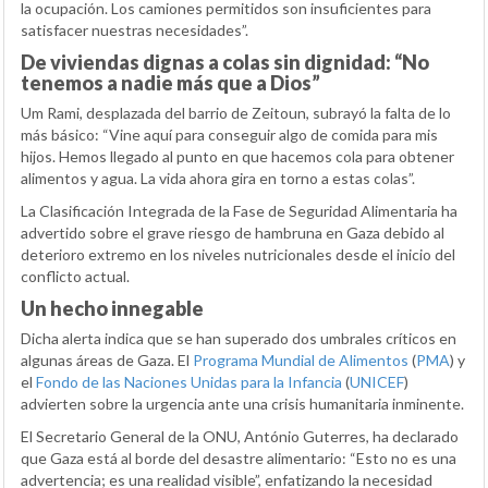
la ocupación. Los camiones permitidos son insuficientes para
satisfacer nuestras necesidades”.
De viviendas dignas a colas sin dignidad: “No
tenemos a nadie más que a Dios”
Um Rami, desplazada del barrio de Zeitoun, subrayó la falta de lo
más básico: “Vine aquí para conseguir algo de comida para mis
hijos. Hemos llegado al punto en que hacemos cola para obtener
alimentos y agua. La vida ahora gira en torno a estas colas”.
La Clasificación Integrada de la Fase de Seguridad Alimentaria ha
advertido sobre el grave riesgo de hambruna en Gaza debido al
deterioro extremo en los niveles nutricionales desde el inicio del
conflicto actual.
Un hecho innegable
Dicha alerta indica que se han superado dos umbrales críticos en
algunas áreas de Gaza. El
Programa Mundial de Alimentos
(
PMA
) y
el
Fondo de las Naciones Unidas para la Infancia
(
UNICEF
)
advierten sobre la urgencia ante una crisis humanitaria inminente.
El Secretario General de la ONU, António Guterres, ha declarado
que Gaza está al borde del desastre alimentario: “Esto no es una
advertencia; es una realidad visible”, enfatizando la necesidad