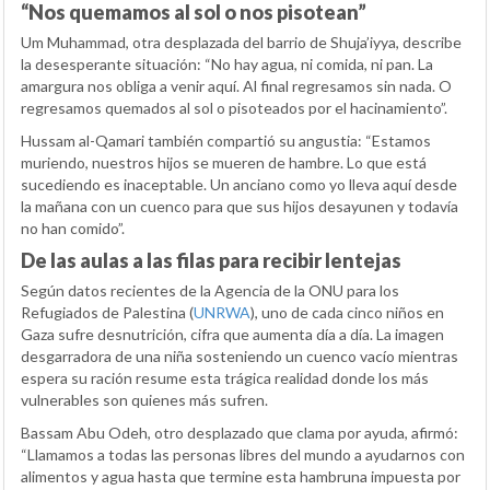
“Nos quemamos al sol o nos pisotean”
Um Muhammad, otra desplazada del barrio de Shuja’iyya, describe
la desesperante situación: “No hay agua, ni comida, ni pan. La
amargura nos obliga a venir aquí. Al final regresamos sin nada. O
regresamos quemados al sol o pisoteados por el hacinamiento”.
Hussam al-Qamari también compartió su angustia: “Estamos
muriendo, nuestros hijos se mueren de hambre. Lo que está
sucediendo es inaceptable. Un anciano como yo lleva aquí desde
la mañana con un cuenco para que sus hijos desayunen y todavía
no han comido”.
De las aulas a las filas para recibir lentejas
Según datos recientes de la Agencia de la ONU para los
Refugiados de Palestina (
UNRWA
), uno de cada cinco niños en
Gaza sufre desnutrición, cifra que aumenta día a día. La imagen
desgarradora de una niña sosteniendo un cuenco vacío mientras
espera su ración resume esta trágica realidad donde los más
vulnerables son quienes más sufren.
Bassam Abu Odeh, otro desplazado que clama por ayuda, afirmó:
“Llamamos a todas las personas libres del mundo a ayudarnos con
alimentos y agua hasta que termine esta hambruna impuesta por