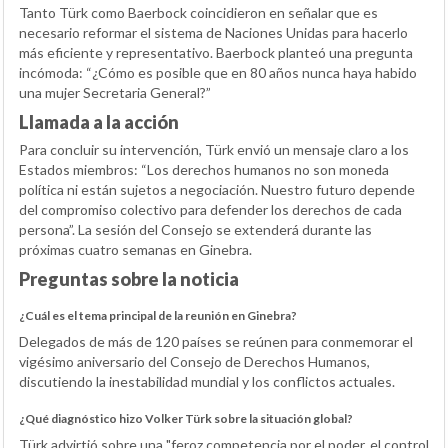
Tanto Türk como Baerbock coincidieron en señalar que es
necesario reformar el sistema de Naciones Unidas para hacerlo
más eficiente y representativo. Baerbock planteó una pregunta
incómoda: “¿Cómo es posible que en 80 años nunca haya habido
una mujer Secretaria General?”
Llamada a la acción
Para concluir su intervención, Türk envió un mensaje claro a los
Estados miembros: “Los derechos humanos no son moneda
política ni están sujetos a negociación. Nuestro futuro depende
del compromiso colectivo para defender los derechos de cada
persona”. La sesión del Consejo se extenderá durante las
próximas cuatro semanas en Ginebra.
Preguntas sobre la noticia
¿Cuál es el tema principal de la reunión en Ginebra?
Delegados de más de 120 países se reúnen para conmemorar el
vigésimo aniversario del Consejo de Derechos Humanos,
discutiendo la inestabilidad mundial y los conflictos actuales.
¿Qué diagnóstico hizo Volker Türk sobre la situación global?
Türk advirtió sobre una "feroz competencia por el poder, el control