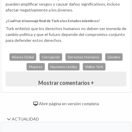
pueden amplificar sesgos y causar daños significativos, incluso
afectar negativamente a los jóvenes.
¿Cuál fue el mensaje final de Türk a los Estados miembros?
Türk enfatizó que los derechos humanos no deben ser moneda de
cambio política y que el futuro depende del compromiso conjunto
para defender estos derechos.
Alianza Global
Corrupción
Derechos Humanos
Ginebra
Mujeres
Naciones Unidas
Volker Türk
Mostrar comentarios +
Abrir página en versión completa
ACTUALIDAD