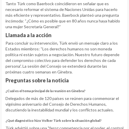
Tanto Türk como Baerbock coincidieron en señalar que es
necesario reformar el sistema de Naciones Unidas para hacerlo
más eficiente y representativo. Baerbock planteó una pregunta
incómoda: “¿Cómo es posible que en 80 años nunca haya habido
una mujer Secretaria General?”
Llamada a la acción
Para concluir su intervención, Türk envió un mensaje claro a los
Estados miembros: “Los derechos humanos no son moneda
política ni están sujetos a negociación. Nuestro futuro depende
del compromiso colectivo para defender los derechos de cada
persona”. La sesión del Consejo se extenderá durante las
próximas cuatro semanas en Ginebra.
Preguntas sobre la noticia
¿Cuál es el tema principal de la reunión en Ginebra?
Delegados de más de 120 países se reúnen para conmemorar el
vigésimo aniversario del Consejo de Derechos Humanos,
discutiendo la inestabilidad mundial y los conflictos actuales.
¿Qué diagnóstico hizo Volker Türk sobre la situación global?
Türk advirtió sobre una "feroz competencia por el poder, el control