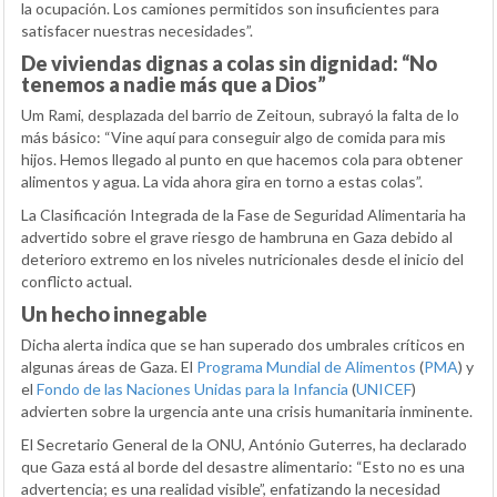
la ocupación. Los camiones permitidos son insuficientes para
satisfacer nuestras necesidades”.
De viviendas dignas a colas sin dignidad: “No
tenemos a nadie más que a Dios”
Um Rami, desplazada del barrio de Zeitoun, subrayó la falta de lo
más básico: “Vine aquí para conseguir algo de comida para mis
hijos. Hemos llegado al punto en que hacemos cola para obtener
alimentos y agua. La vida ahora gira en torno a estas colas”.
La Clasificación Integrada de la Fase de Seguridad Alimentaria ha
advertido sobre el grave riesgo de hambruna en Gaza debido al
deterioro extremo en los niveles nutricionales desde el inicio del
conflicto actual.
Un hecho innegable
Dicha alerta indica que se han superado dos umbrales críticos en
algunas áreas de Gaza. El
Programa Mundial de Alimentos
(
PMA
) y
el
Fondo de las Naciones Unidas para la Infancia
(
UNICEF
)
advierten sobre la urgencia ante una crisis humanitaria inminente.
El Secretario General de la ONU, António Guterres, ha declarado
que Gaza está al borde del desastre alimentario: “Esto no es una
advertencia; es una realidad visible”, enfatizando la necesidad