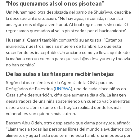
“Nos quemamos al sol o nos pisotean”
Um Muhammad, otra desplazada del barrio de Shuja’iyya, describe
la desesperante situación: “No hay agua, ni comida, ni pan. La
amargura nos obliga a venir aquí. Al final regresamos sin nada. O
regresamos quemados al sol o pisoteados por el hacinamiento”.
Hussam al-Qamari también compartió su angustia: “Estamos
muriendo, nuestros hijos se mueren de hambre. Lo que está
sucediendo es inaceptable. Un anciano como yo lleva aquí desde
la mañana con un cuenco para que sus hijos desayunen y todavía
no han comido”.
De las aulas a las filas para recibir lentejas
Según datos recientes de la Agencia de la ONU para los
Refugiados de Palestina (
UNRWA
), uno de cada cinco niños en
Gaza sufre desnutrición, cifra que aumenta día a día. La imagen
desgarradora de una niña sosteniendo un cuenco vacío mientras
espera su ración resume esta trágica realidad donde los más
vulnerables son quienes más sufren.
Bassam Abu Odeh, otro desplazado que clama por ayuda, afirmó:
“Llamamos a todas las personas libres del mundo a ayudarnos con
alimentos y agua hasta que termine esta hambruna impuesta por