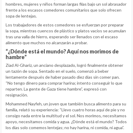
hombres, mujeres y niños forman largas filas bajo un sol abrasador
frente a los escasos comedores comunitarios que solo ofrecen
sopa de lentejas.
Los trabajadores de estos comedores se esfuerzan por preparar
la sopa, mientras cuencos de plástico y platos vacíos se acumulan
tras una valla de hierro, esperando ser llenados con el escaso
alimento que muchos no alcanzarán a probar.
“¿Dónde está el mundo? Aquí nos morimos de
hambre”
Ziad Al-Ghariz, un anciano desplazado, logró finalmente obtener
un tazón de sopa. Sentado en el suelo, comenzó a beber
lentamente después de haber pasado diez días sin comer pan.
“No tengo dinero para comprar harina; intento conseguir lo que
reparten. La gente de Gaza tiene hambre”, expresó con
resignación.
Mohammed Nayfeh, un joven que también busca alimento para su
familia, relató su experiencia: “Llevo cuatro horas aquí de pie y no
consigo nada entre la multitud y el sol. Nos morimos, necesitamos
apoyo, necesitamos comida y agua. ¿Dónde está el mundo? Todos
los días solo comemos lentejas; no hay harina, ni comida, ni agua”.