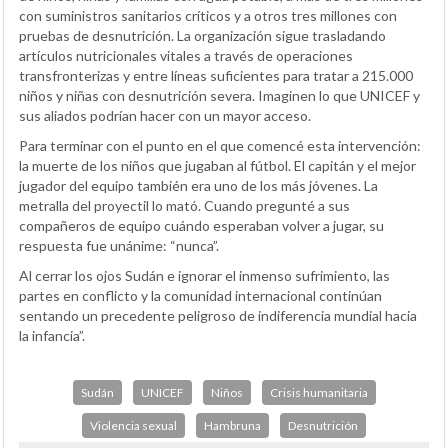
con suministros sanitarios críticos y a otros tres millones con
pruebas de desnutrición. La organización sigue trasladando
artículos nutricionales vitales a través de operaciones
transfronterizas y entre líneas suficientes para tratar a 215.000
niños y niñas con desnutrición severa. Imaginen lo que UNICEF y
sus aliados podrían hacer con un mayor acceso.
Para terminar con el punto en el que comencé esta intervención:
la muerte de los niños que jugaban al fútbol. El capitán y el mejor
jugador del equipo también era uno de los más jóvenes. La
metralla del proyectil lo mató. Cuando pregunté a sus
compañeros de equipo cuándo esperaban volver a jugar, su
respuesta fue unánime: “nunca”.
Al cerrar los ojos Sudán e ignorar el inmenso sufrimiento, las
partes en conflicto y la comunidad internacional continúan
sentando un precedente peligroso de indiferencia mundial hacia
la infancia”.
Sudán
UNICEF
Niños
Crisis humanitaria
Violencia sexual
Hambruna
Desnutrición