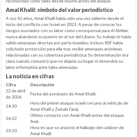
reconocidas como tales desde mucho antes del ataque.
Amal Khalil: símbolo del valor periodístico
A sus 42 años, Amal Khalil había sido una voz valiente desde el
inicio del conflicto con Israel en 2023. A pesar de conocer los
riesgos asociados con su labor como corresponsal para
Al Akhbar
,
nunca abandonó su puesto en el sur del Líbano. Su trabajo le había
valido amenazas directas por parte israelíes; incluso RSF había
solicitado protección para ella tras recibir amenazas anónimas
relacionadas con su cobertura periodística. Su determinación era
clara cuando comunicó que no dejaría su hogar ni detendría su
labor informativa ante tales amenazas.
La noticia en cifras
Cifra
Descripción
22 de abril
Fecha del asesinato de Amal Khalil.
de 2026
Hora del primer ataque israelí cercano al vehículo de
14:30
Amal Khalil y Zeinab Faraj.
Último contacto con Amal Khalil antes del ataque
16:22
final.
Hora en que se anunció el hallazgo del cadáver de
23:10
Amal Khalil.