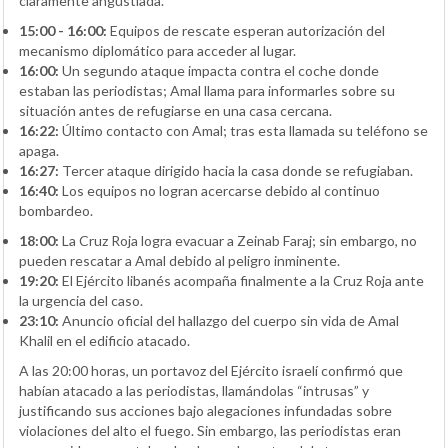
claramente angustiada.
15:00 - 16:00:
Equipos de rescate esperan autorización del
mecanismo diplomático para acceder al lugar.
16:00:
Un segundo ataque impacta contra el coche donde
estaban las periodistas; Amal llama para informarles sobre su
situación antes de refugiarse en una casa cercana.
16:22:
Último contacto con Amal; tras esta llamada su teléfono se
apaga.
16:27:
Tercer ataque dirigido hacia la casa donde se refugiaban.
16:40:
Los equipos no logran acercarse debido al continuo
bombardeo.
18:00:
La Cruz Roja logra evacuar a Zeinab Faraj; sin embargo, no
pueden rescatar a Amal debido al peligro inminente.
19:20:
El Ejército libanés acompaña finalmente a la Cruz Roja ante
la urgencia del caso.
23:10:
Anuncio oficial del hallazgo del cuerpo sin vida de Amal
Khalil en el edificio atacado.
A las 20:00 horas, un portavoz del Ejército israelí confirmó que
habían atacado a las periodistas, llamándolas “intrusas” y
justificando sus acciones bajo alegaciones infundadas sobre
violaciones del alto el fuego. Sin embargo, las periodistas eran