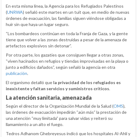
En esta misma línea, la Agencia para los Refugiados Palestinos
(
UNRWA
) señaló este martes en un tuit que, en medio de nuevas
órdenes de evacuación, las familias siguen viéndose obligadas a
huir sin que haya un lugar seguro.
“Los bombardeos continúan en toda la Franja de Gaza, y la gente
tiene que volver a las zonas destruidas a pesar de la amenaza de
artefactos explosivos sin detonar”.
Por otra parte, los gazatíes que consiguen llegar a otras zonas,
“viven hacinados en refugios y tiendas improvisadas en la playa o
junto a edificios dañados”, según señaló la agencia en otra
publicación
.
El organismo detalló que
la privacidad de los refugiados es
inexistente y faltan servicios y suministros críticos
.
La atención sanitaria, amenazada
Según el director de la Organización Mundial de la Salud (
OMS
),
las órdenes de evacuación impedirán “aún más” la prestación de
una atención “muy limitada” para salvar vidas y reiteró su
llamamiento a un alto el fuego.
Tedros Adhanom Ghebreyesus indicó que los hospitales Al-Ahli y