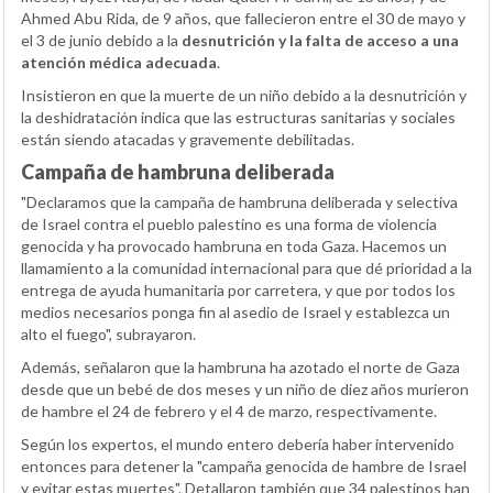
Ahmed Abu Rida, de 9 años, que fallecieron entre el 30 de mayo y
el 3 de junio debido a la
desnutrición y la falta de acceso a una
atención médica adecuada
.
Insistieron en que la muerte de un niño debido a la desnutrición y
la deshidratación indica que las estructuras sanitarias y sociales
están siendo atacadas y gravemente debilitadas.
Campaña de hambruna deliberada
"Declaramos que la campaña de hambruna deliberada y selectiva
de Israel contra el pueblo palestino es una forma de violencia
genocida y ha provocado hambruna en toda Gaza. Hacemos un
llamamiento a la comunidad internacional para que dé prioridad a la
entrega de ayuda humanitaria por carretera, y que por todos los
medios necesarios ponga fin al asedio de Israel y establezca un
alto el fuego", subrayaron.
Además, señalaron que la hambruna ha azotado el norte de Gaza
desde que un bebé de dos meses y un niño de diez años murieron
de hambre el 24 de febrero y el 4 de marzo, respectivamente.
Según los expertos, el mundo entero debería haber intervenido
entonces para detener la "campaña genocida de hambre de Israel
y evitar estas muertes". Detallaron también que 34 palestinos han