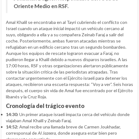
Oriente Medio en RSF.
Amal Khalil se encontraba en al Tayri cubriendo el conflicto con
Israel cuando un ataque inicial impactó un vehículo cercano al
suyo, obligando a ella y a su compañera Zeinab Faraj a salir del
coche. Posteriormente, ambas fueron atacadas mientras se
refugiaban en un edificio cercano tras un segundo bombardeo.
Aunque los equipos de rescate lograron evacuar a Faraj, no
pudieron llegar a Khalil debido a nuevos disparos israelíes. A las
17:00 horas, RSF y otras organizaciones alertaron públicamente
sobre la situación crítica de las periodistas atrapadas. Tras
contactar urgentemente con el Ejército israelí para detener los
ataques, recibieron una escueta respuesta: “Voy a ver”. Seis horas
después, el cuerpo sin vida de Amal fue encontrado por el Ejército
libanés y la Cruz Roja.
Cronología del trágico evento
14:30:
Un primer ataque israelí impacta cerca del vehículo donde
viajaban Amal Khalil y Zeinab Faraj.
14:52:
Amal recibe una llamada breve de Carmen Joukhadar,
corresponsal de
Al Jazeera
, donde asegura estar bien pero