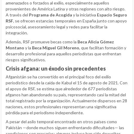
amenazados o forzados al exilio, especialmente aquellos
provenientes de América Latina y otras regiones con alto riesgo.
A través del
Programa de Acogida
y la iniciativa
Espacio Seguro
RSF
, se ofrecen estancias temporales en España junto con apoyo
psicosocial, asesoramiento legal y redes para facilitar la
integración.
Además, RSF promueve becas como la
Beca Alicia Gómez
Montano
y la
Beca Miguel Gil Moreno
, que facilitan formación y
desarrollo profesional para aquellos periodistas que enfrentan
riesgos significativos.
Crisis afgana: un éxodo sin precedentes
Afganistán se ha convertido en el principal foco del exilio
periodístico desde la caída de Kabul el 15 de agosto de 2021. Con
el apoyo de RSF, se estima que alrededor de 677 periodistas
afganos han abandonado su país, representando casi la mitad del
total registrado por la organización. Actualmente dispersos en 28
naciones, estos profesionales representan una significativa
pérdida para el periodismo independiente.
A pesar del asilo temporal encontrado en otros países como
Pakistán —donde muchos siguen enfrentando dificultades— las
condiciones son precarias; algunos incluso han sido devueltos