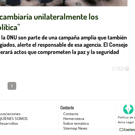
"cambiaría unilateralmente los
ítica"
e la ONU son parte de una campaña amplia que también
ugiados, alerte el responsable de esa agencia. El Consejo
lerará actos que comprometen la paz y la seguridad
1
Contacto
Asociaciones
Contacto
Política de 
 e Internet
QUÍENES SOMOS
Hemeroteca
Aviso Legal
Desarrollos
Índice temático
Sitemap News