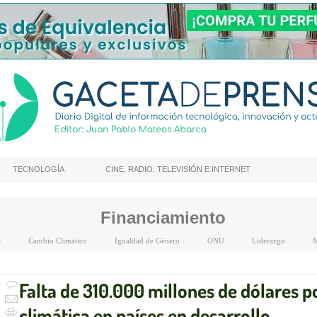
TECNOLOGÍA
CINE, RADIO, TELEVISIÓN E INTERNET
Financiamiento
e
Cambio Climático
Igualdad de Género
ONU
Liderazgo
M
Falta de 310.000 millones de dólares p
climática en países en desarrollo