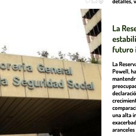
detalles, 
La Res
estabi
futuro 
La Reserv
Powell, h
mantendrá 
preocupac
declaraci
crecimien
comparaci
una alta 
exacerbada
aranceles 