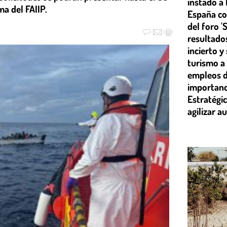
instado a 
a del FAIIP.
España co
del foro '
resultado
incierto y
turismo a 
empleos d
importanc
Estratégic
agilizar a