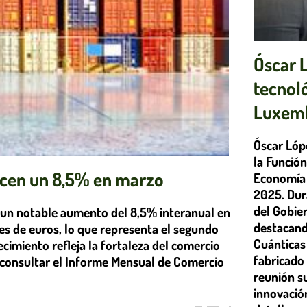
Óscar 
tecnol
Luxem
Óscar Lópe
la Función
ecen un 8,5% en marzo
Economía 
2025. Dur
del Gobie
un notable aumento del 8,5% interanual en
destacand
es de euros, lo que representa el segundo
Cuánticas
cimiento refleja la fortaleza del comercio
fabricado
e consultar el Informe Mensual de Comercio
reunión s
innovació