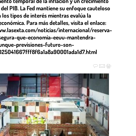
ento temporal de la inflación y un crecimiento
 del PIB. La Fed mantiene su enfoque cauteloso
 los tipos de interés mientras evalúa la
económica. Para más detalles, visita el enlace:
ww.lasexta.com/noticias/internacional/reserva-
asegura-que-economia-eeuu-mantendra-
unque-previsiones-futuro-son-
025041667fff8f6a1a8a90001ada1d7.html