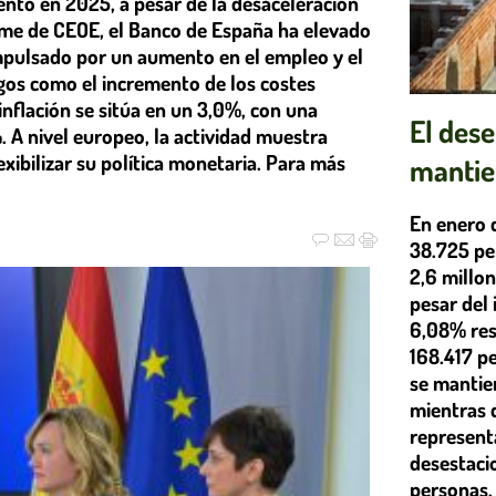
nto en 2025, a pesar de la desaceleración
orme de CEOE, el Banco de España ha elevado
impulsado por un aumento en el empleo y el
gos como el incremento de los costes
inflación se sitúa en un 3,0%, con una
El des
. A nivel europeo, la actividad muestra
xibilizar su política monetaria. Para más
mantie
En enero 
38.725 per
2,6 millon
pesar del
6,08% res
168.417 p
se mantien
mientras 
represent
desestaci
personas.