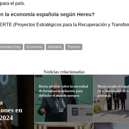
para el país.
en la economía española según Hereu?
 PERTE (Proyectos Estratégicos para la Recuperación y Transfo
Investors Day
Economía
Industria
Turismo
Noticias relacionadas
Hereu advierte sobre la necesidad
Hereu resalta el pap
de fortalecer la industria para
en la innovación de 
defender el modelo europeo
proteicas
a
lones en
 2024