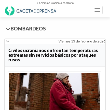
Ir a Versión Clásica o escritorio
Toggle n
BOMBARDEOS
Viernes 13 de febrero de 2026
Civiles ucranianos enfrentan temperaturas
extremas sin servicios básicos por ataques
rusos