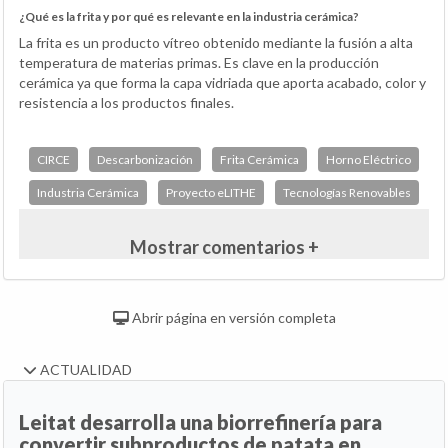
¿Qué es la frita y por qué es relevante en la industria cerámica?
La frita es un producto vítreo obtenido mediante la fusión a alta
temperatura de materias primas. Es clave en la producción
cerámica ya que forma la capa vidriada que aporta acabado, color y
resistencia a los productos finales.
CIRCE
Descarbonización
Frita Cerámica
Horno Eléctrico
Industria Cerámica
Proyecto eLITHE
Tecnologías Renovables
Mostrar comentarios +
Abrir página en versión completa
ACTUALIDAD
Leitat desarrolla una biorrefinería para
convertir subproductos de patata en