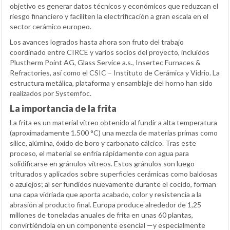
objetivo es generar datos técnicos y económicos que reduzcan el
riesgo financiero y faciliten la electrificación a gran escala en el
sector cerámico europeo.
Los avances logrados hasta ahora son fruto del trabajo
coordinado entre CIRCE y varios socios del proyecto, incluidos
Plustherm Point AG, Glass Service a.s., Insertec Furnaces &
Refractories, así como el CSIC – Instituto de Cerámica y Vidrio. La
estructura metálica, plataforma y ensamblaje del horno han sido
realizados por Systemfoc.
La importancia de la frita
La frita es un material vítreo obtenido al fundir a alta temperatura
(aproximadamente 1.500 °C) una mezcla de materias primas como
sílice, alúmina, óxido de boro y carbonato cálcico. Tras este
proceso, el material se enfría rápidamente con agua para
solidificarse en gránulos vítreos. Estos gránulos son luego
triturados y aplicados sobre superficies cerámicas como baldosas
o azulejos; al ser fundidos nuevamente durante el cocido, forman
una capa vidriada que aporta acabado, color y resistencia a la
abrasión al producto final. Europa produce alrededor de 1,25
millones de toneladas anuales de frita en unas 60 plantas,
convirtiéndola en un componente esencial —y especialmente