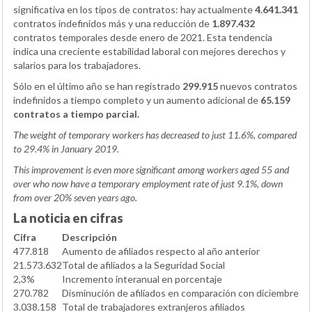
significativa en los tipos de contratos: hay actualmente
4.641.341
contratos indefinidos más y una reducción de
1.897.432
contratos temporales desde enero de 2021. Esta tendencia
indica una creciente estabilidad laboral con mejores derechos y
salarios para los trabajadores.
Sólo en el último año se han registrado
299.915
nuevos contratos
indefinidos a tiempo completo y un aumento adicional de
65.159
contratos a tiempo parcial.
The weight of temporary workers has decreased to just 11.6%, compared
to 29.4% in January 2019.
This improvement is even more significant among workers aged 55 and
over who now have a temporary employment rate of just 9.1%, down
from over 20% seven years ago.
La noticia en cifras
Cifra
Descripción
477.818
Aumento de afiliados respecto al año anterior
21.573.632
Total de afiliados a la Seguridad Social
2,3%
Incremento interanual en porcentaje
270.782
Disminución de afiliados en comparación con diciembre
3.038.158
Total de trabajadores extranjeros afiliados