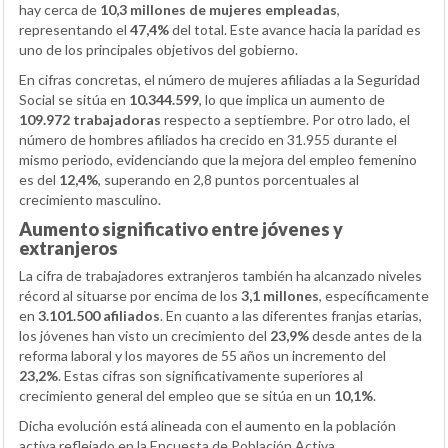
hay cerca de
10,3 millones de mujeres empleadas
,
representando el
47,4%
del total. Este avance hacia la paridad es
uno de los principales objetivos del gobierno.
En cifras concretas, el número de mujeres afiliadas a la Seguridad
Social se sitúa en
10.344.599
, lo que implica un aumento de
109.972 trabajadoras
respecto a septiembre. Por otro lado, el
número de hombres afiliados ha crecido en 31.955 durante el
mismo periodo, evidenciando que la mejora del empleo femenino
es del
12,4%
, superando en 2,8 puntos porcentuales al
crecimiento masculino.
Aumento significativo entre jóvenes y
extranjeros
La cifra de trabajadores extranjeros también ha alcanzado niveles
récord al situarse por encima de los
3,1 millones
, específicamente
en
3.101.500 afiliados
. En cuanto a las diferentes franjas etarias,
los jóvenes han visto un crecimiento del
23,9%
desde antes de la
reforma laboral y los mayores de 55 años un incremento del
23,2%
. Estas cifras son significativamente superiores al
crecimiento general del empleo que se sitúa en un
10,1%
.
Dicha evolución está alineada con el aumento en la población
activa reflejado en la Encuesta de Población Activa.