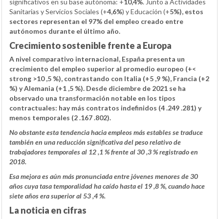
significativos en su base autónoma: +
10,4%
. Junto a Actividades
Sanitarias y Servicios Sociales (+
4,6%
) y Educación (+
5%
), estos
sectores representan el 97% del empleo creado entre
autónomos durante el último año.
Crecimiento sostenible frente a Europa
A nivel comparativo internacional, España presenta un
crecimiento del empleo superior al promedio europeo (+<
strong >10 ,5 %), contrastando con Italia (+5 ,9 %), Francia (+2
%) y Alemania (+1 ,5 %). Desde diciembre de 2021 se ha
observado una transformación notable en los tipos
contractuales: hay más contratos indefinidos (4 .249 .281) y
menos temporales (2 .167 .802).
No obstante esta tendencia hacia empleos más estables se traduce
también en una reducción significativa del peso relativo de
trabajadores temporales al 12 ,1 % frente al 30 ,3 % registrado en
2018.
Esa mejora es aún más pronunciada entre jóvenes menores de 30
años cuya tasa temporalidad ha caído hasta el 19 ,8 %, cuando hace
siete años era superior al 53 ,4 %.
La noticia en cifras