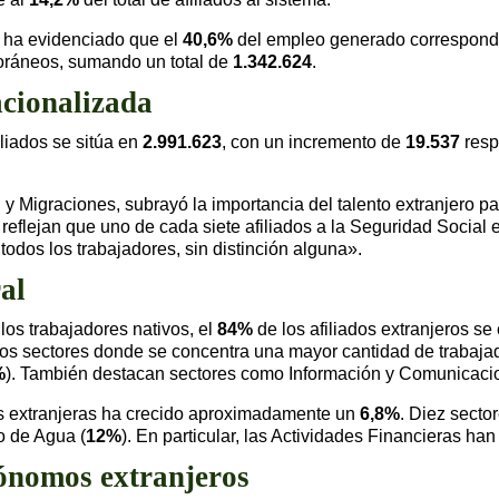
e ha evidenciado que el
40,6%
del empleo generado corresponde
foráneos, sumando un total de
1.342.624
.
acionalizada
liados se sitúa en
2.991.623
, con un incremento de
19.537
resp
l y Migraciones, subrayó la importancia del talento extranjero 
 reflejan que uno de cada siete afiliados a la Seguridad Social e
todos los trabajadores, sin distinción alguna».
al
os trabajadores nativos, el
84%
de los afiliados extranjeros s
Los sectores donde se concentra una mayor cantidad de trabajad
%
). También destacan sectores como Información y Comunicaci
nas extranjeras ha crecido aproximadamente un
6,8%
. Diez secto
o de Agua (
12%
). En particular, las Actividades Financieras ha
tónomos extranjeros