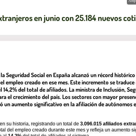
Ampl
xtranjeros en junio con 25.184 nuevos cot
 a la Seguridad Social en España alcanzó un récord históric
o del empleo creado en ese mes. Este incremento se traduc
 14,2% del total de afiliados. La ministra de Inclusión, Se
ra el crecimiento del país. Los sectores con mayor presen
ró un aumento significativo en la afiliación de autónomo
n su historia, registrando un total de
3.096.015 afiliados extr
total del empleo creado durante este mes y refleja un aumento si
e al
14,2%
del total de afiliados al sistema.