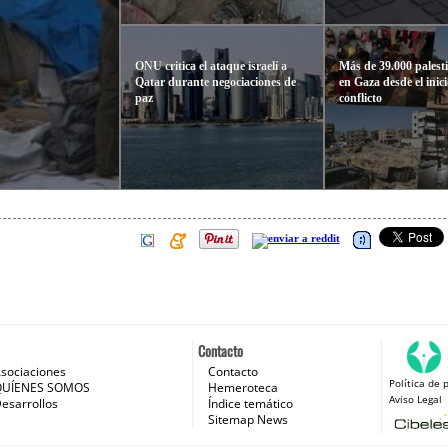
ONU critica el ataque israelí a
Más de 39.000 palest
Qatar durante negociaciones de
en Gaza desde el inici
paz
conflicto
Contacto
sociaciones
Contacto
Política de 
 e Internet
QUÍENES SOMOS
Hemeroteca
Aviso Legal
esarrollos
Índice temático
Sitemap News