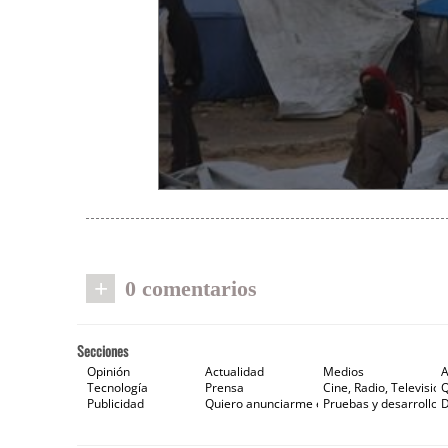
+
0 comentarios
Secciones
Opinión
Actualidad
Medios
A
Tecnología
Prensa
Cine, Radio, Televisión
Publicidad
Quiero anunciarme en Gaceta de Prensa
Pruebas y desarrollos
D