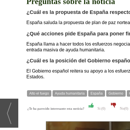
Preguntas sobre la noticia
¿Cuál es la propuesta de España respecto
España saluda la propuesta de plan de paz norteam
¿Qué acciones pide España para poner fin
España llama a hacer todos los esfuerzos negociado
entrada masiva de ayuda humanitaria.
¿Cuál es la posición del Gobierno españo
El Gobierno español reitera su apoyo a los esfuer
Estados.
Alto el fuego
Ayuda humanitaria
España
Gobierno
Si (
0
)
No(
0
)
¿Te ha parecido interesante esta noticia?