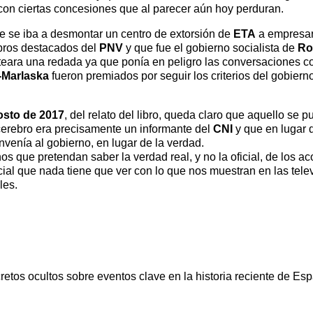
on ciertas concesiones que al parecer aún hoy perduran.
e se iba a desmontar un centro de extorsión de
ETA
a empresar
mbros destacados del
PNV
y que fue el gobierno socialista de
Ro
teara una redada ya que ponía en peligro las conversaciones c
-Marlaska
fueron premiados por seguir los criterios del gobierno
osto de 2017
, del relato del libro, queda claro que aquello se 
 cerebro era precisamente un informante del
CNI
y que en lugar d
onvenía al gobierno, en lugar de la verdad.
nos que pretendan saber la verdad real, y no la oficial, de los 
al que nada tiene que ver con lo que nos muestran en las telev
les.
cretos ocultos sobre eventos clave en la historia reciente de Es