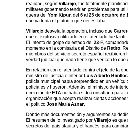
realidad, según
Villarejo
, fue totalmente planifica
militares gobernando tendrían problemas para uti
guerra del
Yom Kipur
, del
6 al 25 de octubre de 
que ya tenía el plutonio que necesitaba.
Villarejo
desvela la operación, incluso que
Carrer
que el explosivo utilizado en el atentado fue facil
El intento de golpe de estado del
23-F
, comandado
momento en la comisaría del Distrito de
Retiro
. R
miembros del servicio secreto español recibieron 
verdad judicial que nada tiene que ver con lo que
En relación con el atentado contra el jefe de la op
ministro de justicia e interior
Luis Alberto Benllo
policía municipal había sorprendido en un vehíc
policiales y huyeron. Además, el ministro de interi
dirección de
ETA
no había sido consultada para co
organización que acepta realizar ciertas acciones
el político
José María Aznar
.
Donde más documentación y argumentos se dedica 
El resumen de lo investigado por
Villarejo
es que 
secretos del país alauita y el francés, para cambia