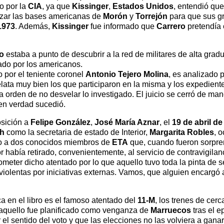
do por la
CIA
, ya que
Kissinger
,
Estados Unidos
, entendió que
lizar las bases americanas de
Morón
y
Torrejón
para que sus g
1973
. Además,
Kissinger
fue informado que
Carrero
pretendía 
o
estaba a punto de descubrir a la red de militares de alta gr
itado por los americanos.
 por el teniente coronel
Antonio Tejero Molina
, es analizado 
elata muy bien los que participaron en la misma y los expedient
la orden de no desvelar lo investigado. El juicio se cerró de 
 en verdad sucedió.
osición a
Felipe González
,
José María Aznar
, el
19 de abril de
ch
como la secretaria de estado de Interior,
Margarita Robles
, 
ulo a dos conocidos miembros de
ETA
que, cuando fueron sorpren
or había retirado, convenientemente, al servicio de contravigilan
meter dicho atentado por lo que aquello tuvo toda la pinta de 
 violentas por iniciativas externas. Vamos, que alguien encargó
en el libro es el famoso atentado del
11-M
, los trenes de cer
aquello fue planificado como venganza de
Marruecos
tras el e
r el sentido del voto y que las elecciones no las volviera a gana