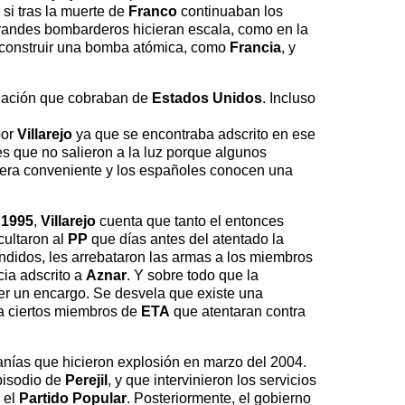
 si tras la muerte de
Franco
continuaban los
randes bombarderos hicieran escala, como en la
construir una bomba atómica, como
Francia
, y
aduación que cobraban de
Estados Unidos
. Incluso
por
Villarejo
ya que se encontraba adscrito en ese
es que no salieron a la luz porque algunos
manera conveniente y los españoles conocen una
 1995
,
Villarejo
cuenta que tanto el entonces
ocultaron al
PP
que días antes del atentado la
didos, les arrebataron las armas a los miembros
cia adscrito a
Aznar
. Y sobre todo que la
ser un encargo. Se desvela que existe una
 a ciertos miembros de
ETA
que atentaran contra
canías que hicieron explosión en marzo del 2004.
pisodio de
Perejil
, y que intervinieron los servicios
r el
Partido Popular
. Posteriormente, el gobierno