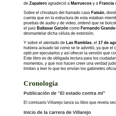
de
Zapatero
agradeció a
Marruecos
y a
Francia
c
Sobre el chivatazo del llamado caso
Faisán
, dond
cuenta que en la estructura de esta estaban mie
pruebas de audio y de video, ordenó que se boico
el juez
Baltasar Garzón
como
Fernando Grande
desmantelar dicha célula de extorsión.
Y sobre el atentado de
Las Ramblas
, el
17 de ag
hubiera actuado tal como se le advirtió, ya que el
optó por ejecutarlos y así ofrecer la versión que c
Este libro es de obligada lectura para los ciudada
momentos, y que nos hacen creer una verdad judici
limitan a leer lo que les envían los gabinetes oficia
Cronología
Publicación de "El estado contra mí"
El comisario Villarejo lanza su libro que revela se
Inicio de la carrera de Villarejo