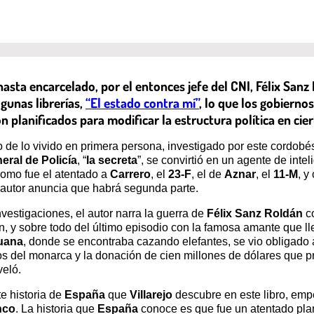
hasta encarcelado, por el entonces jefe del CNI, Félix Sanz
gunas librerías,
“El estado contra mí”
, lo que los gobierno
 planificados para modificar la estructura política en ci
to de lo vivido en primera persona, investigado por este cordo
ral de Policía
, “
la secreta
”, se convirtió en un agente de intel
como fue el atentado a
Carrero
, el
23-F
, el de
Aznar
, el
11-M
, y
l autor anuncia que habrá segunda parte.
nvestigaciones, el autor narra la guerra de
Félix Sanz Roldán
co
, y sobre todo del último episodio con la famosa amante que ll
uana
, donde se encontraba cazando elefantes, se vio obligado
ios del monarca y la donación de cien millones de dólares que p
veló.
te historia de
España
que
Villarejo
descubre en este libro, emp
nco
. La historia que
España
conoce es que fue un atentado plan