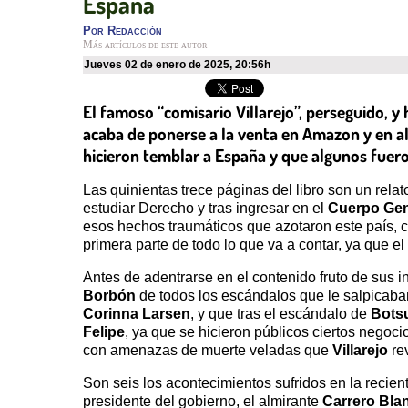
España
Por
Redacción
Más artículos de este autor
jueves 02 de enero de 2025
,
20:56h
El famoso “comisario Villarejo”, perseguido, y 
acaba de ponerse a la venta en Amazon y en al
hicieron temblar a España y que algunos fueron
Las quinientas trece páginas del libro son un rela
estudiar Derecho y tras ingresar en el
Cuerpo Gene
esos hechos traumáticos que azotaron este país, 
primera parte de todo lo que va a contar, ya que e
Antes de adentrarse en el contenido fruto de sus i
Borbón
de todos los escándalos que le salpicaban
Corinna Larsen
, y que tras el escándalo de
Bots
Felipe
, ya que se hicieron públicos ciertos negoc
con amenazas de muerte veladas que
Villarejo
re
Son seis los acontecimientos sufridos en la recien
presidente del gobierno, el almirante
Carrero Bla