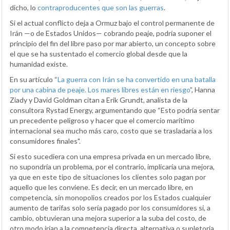
dicho, lo
contraproducentes que son las guerras
.
Si el actual conflicto deja a Ormuz bajo el control permanente de
Irán —o de Estados Unidos— cobrando peaje, podría suponer el
principio del fin del libre paso por mar abierto, un concepto sobre
el que se ha sustentado el comercio global desde que la
humanidad existe.
En su artículo “
La guerra con Irán se ha convertido en una batalla
por una cabina de peaje. Los mares libres están en riesgo
”, Hanna
Ziady y David Goldman citan a Erik Grundt, analista de la
consultora Rystad Energy, argumentando que “Esto podría sentar
un precedente peligroso y hacer que el comercio marítimo
internacional sea mucho más caro, costo que se trasladaría a los
consumidores finales".
Si esto sucediera con una empresa privada en un mercado libre,
no supondría un problema, por el contrario, implicaría una mejora,
ya que en este tipo de situaciones los clientes solo pagan por
aquello que les conviene. Es decir, en un mercado libre, en
competencia, sin monopolios creados por los Estados cualquier
aumento de tarifas solo sería pagado por los consumidores si, a
cambio, obtuvieran una mejora superior a la suba del costo, de
otro modo irían a la competencia directa, alternativa o supletoria.