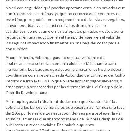
No sé con seguridad qué podrían aportar eventuales privados que
controlaran vías marítimas, ya que no conozco antecedentes de
este tipo, pero podría ser un mejoramiento de las vías navegables,
mayor seguridad y asistencia en casos de imprevistos o
accidentes, como ocurre en las autopistas privadas y esto podría
redundar en una reducción en el tiempo de viaje y en el valor de
los seguros impactando finamente en una baja del costo para el
consumidor.
Ahora Teherán, habiendo ganado una nueva fuente de
apalancamiento sobre la economía global, está luchando para
mantenerla. Los buques que deseen transitar el estrecho deben
coordinarse con la recién creada Autoridad del Estrecho del Golfo
Pérsico de Irán (AEGPI), lo que puede implicar pagos elevados, o
arriesgarse a ser atacados por las fuerzas iraníes, el Cuerpo de la
Guardia Revolucionaria.
A Trump le gustó la idea iraní, declarando que Estados Unidos
cobraría a los barcos comerciales que pasaran por Ormuz una tasa
del 20% por los esfuerzos estadounidenses para proteger la vía
acuática, amenaza que abandonó menos de 24 horas después de
publicarla en redes sociales. Eso habría supuesto
aproximadamente 27 millones de dólares por viaje para un