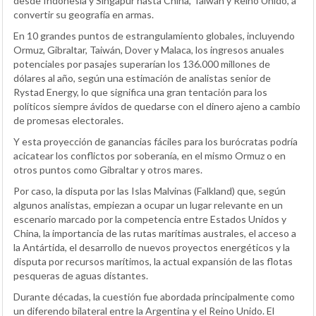
desde Indonesia y Singapur hasta China, Taiwán y Reino Unido, a
convertir su geografía en armas.
En 10 grandes puntos de estrangulamiento globales, incluyendo
Ormuz, Gibraltar, Taiwán, Dover y Malaca, los ingresos anuales
potenciales por pasajes superarían los 136.000 millones de
dólares al año, según una estimación de analistas senior de
Rystad Energy, lo que significa una gran tentación para los
políticos siempre ávidos de quedarse con el dinero ajeno a cambio
de promesas electorales.
Y esta proyección de ganancias fáciles para los burócratas podría
acicatear los conflictos por soberanía, en el mismo Ormuz o en
otros puntos como Gibraltar y otros mares.
Por caso, la disputa por las Islas Malvinas (Falkland) que, según
algunos analistas, empiezan a ocupar un lugar relevante en un
escenario marcado por la competencia entre Estados Unidos y
China, la importancia de las rutas marítimas australes, el acceso a
la Antártida, el desarrollo de nuevos proyectos energéticos y la
disputa por recursos marítimos, la actual expansión de las flotas
pesqueras de aguas distantes.
Durante décadas, la cuestión fue abordada principalmente como
un diferendo bilateral entre la Argentina y el Reino Unido. El