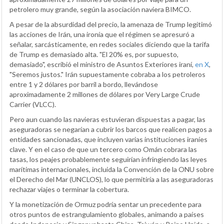
petrolero muy grande, según la asociación naviera BIMCO.
A pesar de la absurdidad del precio, la amenaza de Trump legitimó
las acciones de Irán, una ironía que el régimen se apresuró a
señalar, sarcásticamente, en redes sociales diciendo que la tarifa
de Trump es demasiado alta. "El 20% es, por supuesto,
demasiado", escribió el ministro de Asuntos Exteriores iraní,
en X
,
"Seremos justos." Irán supuestamente cobraba a los petroleros
entre 1 y 2 dólares por barril a bordo, llevándose
aproximadamente 2 millones de dólares por Very Large Crude
Carrier (VLCC).
Pero aun cuando las navieras estuvieran dispuestas a pagar, las
aseguradoras se negarían a cubrir los barcos que realicen pagos a
entidades sancionadas, que incluyen varias instituciones iraníes
clave. Y en el caso de que un tercero como Omán cobrara las
tasas, los peajes probablemente seguirían infringiendo las leyes
marítimas internacionales, incluida la Convención de la ONU sobre
el Derecho del Mar (UNCLOS), lo que permitiría a las aseguradoras
rechazar viajes o terminar la cobertura.
Y la monetización de Ormuz podría sentar un precedente para
otros puntos de estrangulamiento globales, animando a países