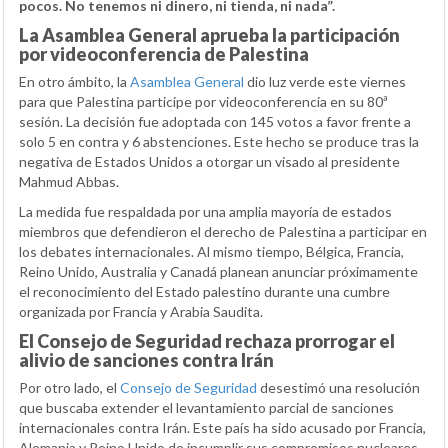
pocos. No tenemos ni dinero, ni tienda, ni nada”.
La Asamblea General aprueba la participación
por videoconferencia de Palestina
En otro ámbito, la
Asamblea General
dio luz verde este viernes
para que Palestina participe por videoconferencia en su 80ª
sesión. La decisión fue adoptada con 145 votos a favor frente a
solo 5 en contra y 6 abstenciones. Este hecho se produce tras la
negativa de Estados Unidos a otorgar un visado al presidente
Mahmud Abbas.
La medida fue respaldada por una amplia mayoría de estados
miembros que defendieron el derecho de Palestina a participar en
los debates internacionales. Al mismo tiempo, Bélgica, Francia,
Reino Unido, Australia y Canadá planean anunciar próximamente
el reconocimiento del Estado palestino durante una cumbre
organizada por Francia y Arabia Saudita.
El Consejo de Seguridad rechaza prorrogar el
alivio de sanciones contra Irán
Por otro lado, el
Consejo de Seguridad
desestimó una resolución
que buscaba extender el levantamiento parcial de sanciones
internacionales contra Irán. Este país ha sido acusado por Francia,
Alemania y Reino Unido de incumplir sus compromisos nucleares.