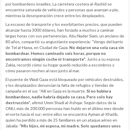
por bombardeos israelíes. La carretera costera al-Rashid se
encuentra saturada de vehículos y personas que avanzan a pie,
mientras la desesperación crece entre los desplazados.
La escasez de transporte y los exorbitantes precios, que pueden
alcanzar hasta 3000 dólares, han forzado a muchos a caminar
largas horas con sus pertenencias. Abu Nader Siam, un anciano de
80 años, compartió su angustiante experiencia: “Vengo del barrio
de Tel al-Hawa, en Ciudad de Gaza.
No dejaron una sola casa sin
bombardear. Hemos caminado seis horas, porque no
encontramos ningún coche ni transporte”
. Junto a su esposa
Zakia, recordó cómo su hogar quedó reducido a escombros y
cómo pasaron noches al raso junto al mar.
El puente de Wadi Gaza está bloqueado por vehículos destruidos,
y los desplazados denuncian la falta de refugios y tiendas de
campaña en el sur. “Allí en Gaza es la muerte.
Si no hubiera
bombardeos, nadie habría dejado su casa. Pero solo hay
destrucción”
, afirmó Umm Shadi al-Ashqar. Según datos de la
ONU, más de 200.000 personas han huido en el último mes desde
el norte hacia el sur; entre ellos se encuentra Ayman al-Khatib,
quien ha perdido a más de 25 familiares en un ataque aéreo en
Jabalia:
“Mis hijos, mi esposa, mi madre. Solo quedamos unos