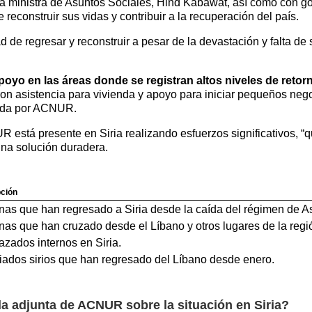
n la ministra de Asuntos Sociales, Hind Kabawat, así como con 
econstruir sus vidas y contribuir a la recuperación del país.
de regresar y reconstruir a pesar de la devastación y falta de s
oyo en las áreas donde se registran altos niveles de retor
on asistencia para vivienda y apoyo para iniciar pequeños nego
litada por ACNUR.
está presente en Siria realizando esfuerzos significativos, “
una solución duradera.
ción
nas que han regresado a Siria desde la caída del régimen de A
as que han cruzado desde el Líbano y otros lugares de la regi
zados internos en Siria.
iados sirios que han regresado del Líbano desde enero.
da adjunta de ACNUR sobre la situación en Siria?