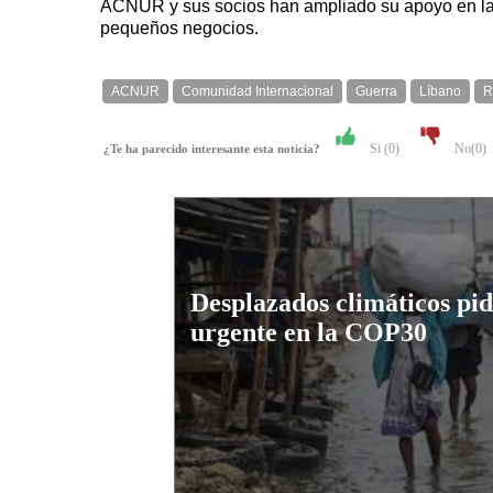
ACNUR y sus socios han ampliado su apoyo en las 
pequeños negocios.
ACNUR
Comunidad Internacional
Guerra
Líbano
R
Si (
0
)
No(
0
)
¿Te ha parecido interesante esta noticia?
Desplazados climáticos pi
urgente en la COP30