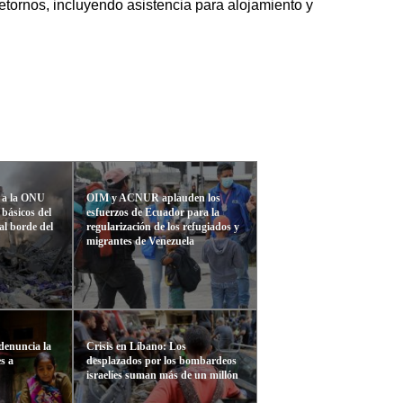
tornos, incluyendo asistencia para alojamiento y
r a la ONU
OIM y ACNUR aplauden los
 básicos del
esfuerzos de Ecuador para la
al borde del
regularización de los refugiados y
migrantes de Venezuela
denuncia la
Crisis en Líbano: Los
s a
desplazados por los bombardeos
israelíes suman más de un millón