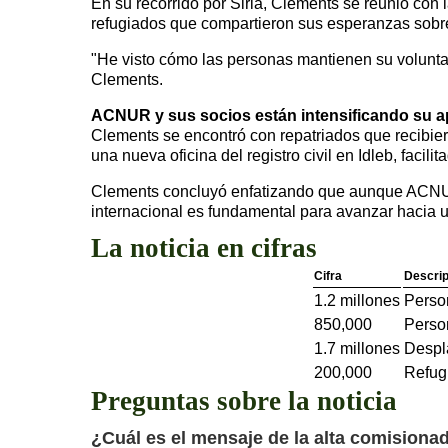
En su recorrido por Siria, Clements se reunió co
refugiados que compartieron sus esperanzas sobre r
"He visto cómo las personas mantienen su voluntad 
Clements.
ACNUR y sus socios están intensificando su ap
Clements se encontró con repatriados que recibier
una nueva oficina del registro civil en Idleb, faci
Clements concluyó enfatizando que aunque ACNUR 
internacional es fundamental para avanzar hacia 
La noticia en cifras
Cifra
Descrip
1.2 millones
Perso
850,000
Person
1.7 millones
Despla
200,000
Refug
Preguntas sobre la noticia
¿Cuál es el mensaje de la alta comisiona