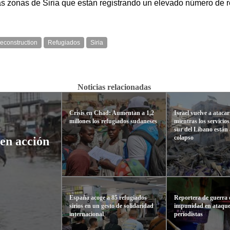
zonas de Siria que están registrando un elevado número de re
econstruction
Refugiados
Siria
Noticias relacionadas
Crisis en Chad: Aumentan a 1,2
Israel vuelve a ataca
millones los refugiados sudaneses
mientras los servicios
sur del Líbano están 
colapso
den acción
España acoge a 85 refugiados
Reportera de guerra 
sirios en un gesto de solidaridad
impunidad en ataque
internacional
periodistas