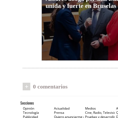
unida y fuerte en Bruselas
+
0 comentarios
Secciones
Opinión
Actualidad
Medios
A
Tecnología
Prensa
Cine, Radio, Televisión
Publicidad
Quiero anunciarme en Gaceta de Prensa
Pruebas y desarrollos
D