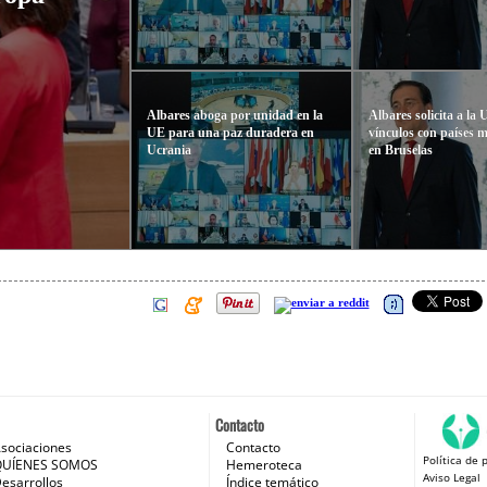
Albares aboga por unidad en la
Albares solicita a la 
UE para una paz duradera en
vínculos con países 
Ucrania
en Bruselas
Contacto
sociaciones
Contacto
Política de 
 e Internet
QUÍENES SOMOS
Hemeroteca
Aviso Legal
esarrollos
Índice temático