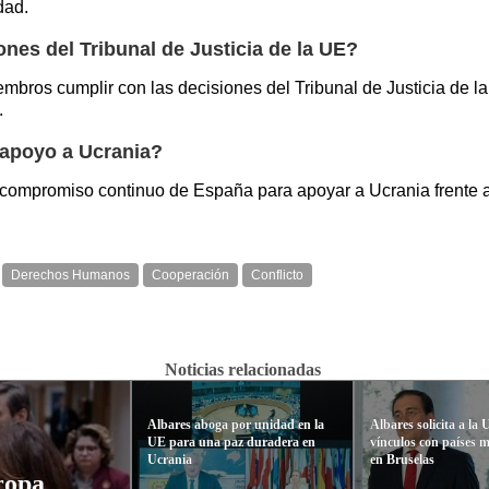
dad.
ones del Tribunal de Justicia de la UE?
mbros cumplir con las decisiones del Tribunal de Justicia de l
.
l apoyo a Ucrania?
 compromiso continuo de España para apoyar a Ucrania frente 
Derechos Humanos
Cooperación
Conflicto
Noticias relacionadas
Albares aboga por unidad en la
Albares solicita a la 
UE para una paz duradera en
vínculos con países 
Ucrania
en Bruselas
ropa