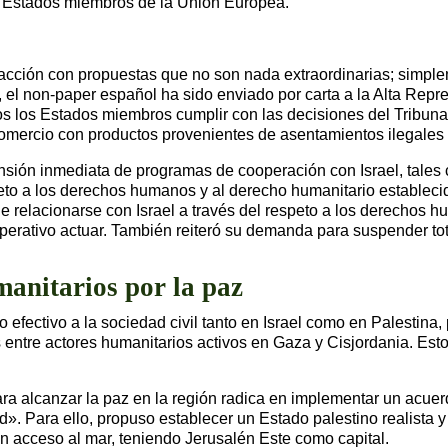
os Estados miembros de la Unión Europea.
cción con propuestas que no son nada extraordinarias; simple
, el non-paper español ha sido enviado por carta a la Alta Repr
os los Estados miembros cumplir con las decisiones del Tribuna
 comercio con productos provenientes de asentamientos ilegales 
sión inmediata de programas de cooperación con Israel, tales co
eto a los derechos humanos y al derecho humanitario establecid
e relacionarse con Israel a través del respeto a los derechos 
mperativo actuar. También reiteró su demanda para suspender to
manitarios por la paz
efectivo a la sociedad civil tanto en Israel como en Palestina,
ntre actores humanitarios activos en Gaza y Cisjordania. Esto f
para alcanzar la paz en la región radica en implementar un acue
ad». Para ello, propuso establecer un Estado palestino realista
n acceso al mar, teniendo Jerusalén Este como capital.