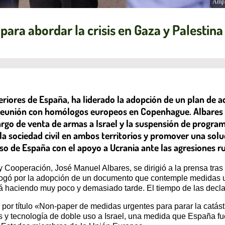
Ampl
para abordar la crisis en Gaza y Palestina
iores de España, ha liderado la adopción de un plan de ac
reunión con homólogos europeos en Copenhague. Albares h
go de venta de armas a Israel y la suspensión de progra
la sociedad civil en ambos territorios y promover una sol
o de España con el apoyo a Ucrania ante las agresiones ru
 y Cooperación, José Manuel Albares, se dirigió a la prensa tr
gó por la adopción de un documento que contemple medidas urg
stá haciendo muy poco y demasiado tarde. El tiempo de las dec
 por título «Non-paper de medidas urgentes para parar la catá
y tecnología de doble uso a Israel, una medida que España fu