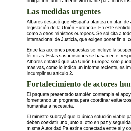
obligación jurídicamente vinculante para todos l
Las medidas urgentes
Albares destacó que «España plantea un plan de a
legislación de la Unión Europea». En este sentido
como a otros ministros europeos. Se solicita a tod
Internacional de Justicia, que exigen poner fin al
Entre las acciones propuestas se incluye la suspen
técnicas. Estas suspensiones se basan en el resp
Albares enfatizó que «la Unión Europea solo pued
masivas, como lo indica un informe reciente, es i
incumplir su artículo 2.
Fortalecimiento de actores hu
El paquete presentado también contempla el apoyo 
fomentando un programa para coordinar esfuerzos e
humanitaria necesaria.
El ministro subrayó que la única solución viable 
deben coexistir uno junto al otro en paz y segurid
misma Autoridad Palestina conectada entre sí y co