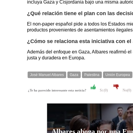
incluya Gaza y Cisjordania bajo una misma autori
¿Qué relación tiene el plan con las decisi
El non-paper español pide a todos los Estados mie
productos provenientes de asentamientos ilegales
¿Cómo se relaciona esta iniciativa con e
Además del enfoque en Gaza, Albares reafirmó el
justa y duradera en Europa.
José Manuel Albares
Gaza
Palestina
Unión Europea
Si (
0
)
No(
0
)
¿Te ha parecido interesante esta noticia?
Albares aboga por una Eu