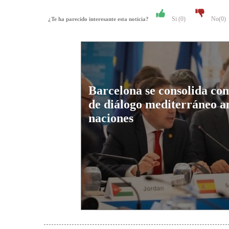
Si (
0
)
No(
0
)
¿Te ha parecido interesante esta noticia?
Barcelona se consolida co
de diálogo mediterráneo a
naciones