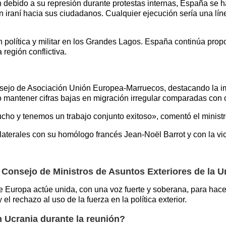
 debido a su represión durante protestas internas, España se h
iraní hacia sus ciudadanos. Cualquier ejecución sería una lín
n política y militar en los Grandes Lagos. España continúa pro
 región conflictiva.
onsejo de Asociación Unión Europea-Marruecos, destacando la i
o mantener cifras bajas en migración irregular comparadas con 
ho y tenemos un trabajo conjunto exitoso», comentó el ministr
aterales con su homólogo francés Jean-Noël Barrot y con la vi
 Consejo de Ministros de Asuntos Exteriores de la 
Europa actúe unida, con una voz fuerte y soberana, para hacer 
l rechazo al uso de la fuerza en la política exterior.
n Ucrania durante la reunión?