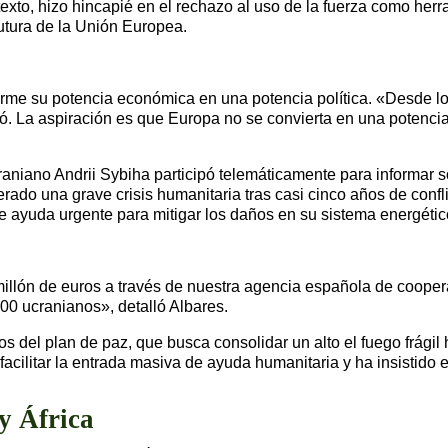
exto, hizo hincapié en el rechazo al uso de la fuerza como herr
futura de la Unión Europea.
orme su potencia económica en una potencia política. «Desde 
có. La aspiración es que Europa no se convierta en una potenci
ucraniano Andrii Sybiha participó telemáticamente para informar
erado una grave crisis humanitaria tras casi cinco años de con
 ayuda urgente para mitigar los daños en su sistema energétic
millón de euros a través de nuestra agencia española de coop
000 ucranianos», detalló Albares.
os del plan de paz, que busca consolidar un alto el fuego frági
facilitar la entrada masiva de ayuda humanitaria y ha insistido 
y África