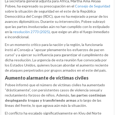
La secretaria general adjunta para África, Martha Ama Akyaa
Pobee, ha expresado su preocupación en el
Consejo de Seguridad
sobre la situación de seguridad en el este de la República
Democrática del Congo (RDC), que no ha mejorado a pesar de los
avances diplomáticos. Durante su intervención, Pobee subrayó
que las partes involucradas aún no han cumplido con lo estipulado
en la
resolución 2773 (2025)
, que exige un alto el fuego inmediato
e incondicional.
En un momento crítico para la nación y la región, la funcionaria
instó al Consejo a “apoyar plenamente los esfuerzos de paz en
curso” y a ejercer su influencia para garantizar el cumplimiento de
dicha resolución. La urgencia de esta reunión fue convocada por
los Estados Unidos, quienes buscan abordar el aumento reciente
de ataques perpetrados por grupos armados en el este del país.
Aumento alarmante de víctimas civiles
Pobee informó que el número de víctimas civiles ha aumentado
“drásticamente”, con persistentes casos de violencia sexual y
reclutamiento forzoso de niños. Además,
las partes continúan
desplegando tropas y transfiriendo armas
a lo largo de las
líneas del frente, lo que agrava aún más la situación.
El conflicto ha escalado significativamente en Kivu del Norte