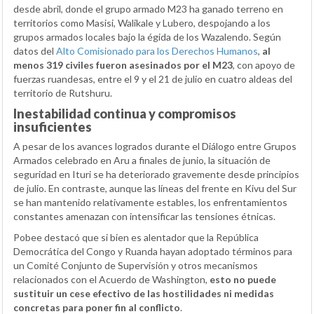
desde abril, donde el grupo armado M23 ha ganado terreno en
territorios como Masisi, Walikale y Lubero, despojando a los
grupos armados locales bajo la égida de los Wazalendo. Según
datos del
Alto Comisionado para los Derechos Humanos
,
al
menos 319 civiles fueron asesinados por el M23
, con apoyo de
fuerzas ruandesas, entre el 9 y el 21 de julio en cuatro aldeas del
territorio de Rutshuru.
Inestabilidad continua y compromisos
insuficientes
A pesar de los avances logrados durante el Diálogo entre Grupos
Armados celebrado en Aru a finales de junio, la situación de
seguridad en Ituri se ha deteriorado gravemente desde principios
de julio. En contraste, aunque las líneas del frente en Kivu del Sur
se han mantenido relativamente estables, los enfrentamientos
constantes amenazan con intensificar las tensiones étnicas.
Pobee destacó que si bien es alentador que la República
Democrática del Congo y Ruanda hayan adoptado términos para
un Comité Conjunto de Supervisión y otros mecanismos
relacionados con el Acuerdo de Washington,
esto no puede
sustituir un cese efectivo de las hostilidades ni medidas
concretas para poner fin al conflicto
.