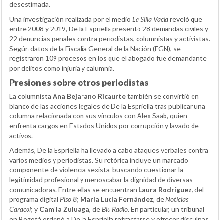
desestimada.
Una investigación realizada por el medio
La Silla Vacía
reveló que
entre 2008 y 2019, De la Espriella presentó 28 demandas civiles y
22 denuncias penales contra periodistas, columnistas y activistas.
Según datos de la Fiscalía General de la Nación (FGN), se
registraron 109 procesos en los que el abogado fue demandante
por delitos como injuria y calumnia.
Presiones sobre otros periodistas
La columnista
Ana Bejarano Ricaurte
también se convirtió en
blanco de las acciones legales de De la Espriella tras publicar una
columna relacionada con sus vínculos con Alex Saab, quien
enfrenta cargos en Estados Unidos por corrupción y lavado de
activos.
Además, De la Espriella ha llevado a cabo ataques verbales contra
varios medios y periodistas. Su retórica incluye un marcado
componente de violencia sexista, buscando cuestionar la
legitimidad profesional y menoscabar la dignidad de diversas
comunicadoras. Entre ellas se encuentran
Laura Rodríguez
, del
programa digital
Piso 8
;
María Lucía Fernández
, de
Noticias
Caracol
; y
Camila Zuluaga
, de
Blu Radio
. En particular, un tribunal
en Bogotá ordenó a De la Espriella retractarse y ofrecer disculpas