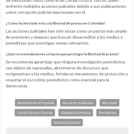
Se mencionan casos como el de Cecilia Orozco Tascón, quien
enfrentó múltiples acciones judiciales debido a sus publicaciones
sobre corrupción judicial relacionada con él.
¿Cómo ha afectado esto a la libertad de prensa en Colombia?
Las acciones judiciales han sido vistas como un patrón más amplio
de presiones y ataques que buscan desacreditar a los medios y
periodistas que investigan temas relevantes.
¿Qué recomendaciones se hacen para proteger la libertad de prensa?
Se recomienda garantizar que ninguna investigación periodística
sea objeto de represalias, abstenerse de discursos que
estigmaticen a los medios, fortalecer mecanismos de protección y
respetar el escrutinio periodístico como esencial para la
democracia.
Abelardo de la Espriella
Acciones Judiciales
Alex Saab
Cecilia Orozco Tascón
Libertad de Prensa
Periodistas
Violencia Sexista