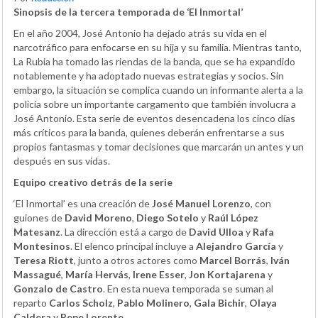
Sinopsis de la tercera temporada de ‘El Inmortal’
En el año 2004, José Antonio ha dejado atrás su vida en el
narcotráfico para enfocarse en su hija y su familia. Mientras tanto,
La Rubia ha tomado las riendas de la banda, que se ha expandido
notablemente y ha adoptado nuevas estrategias y socios. Sin
embargo, la situación se complica cuando un informante alerta a la
policía sobre un importante cargamento que también involucra a
José Antonio. Esta serie de eventos desencadena los cinco días
más críticos para la banda, quienes deberán enfrentarse a sus
propios fantasmas y tomar decisiones que marcarán un antes y un
después en sus vidas.
Equipo creativo detrás de la serie
‘El Inmortal’ es una creación de
José Manuel Lorenzo
, con
guiones de
David Moreno
,
Diego Sotelo
y
Raúl López
Matesanz
. La dirección está a cargo de
David Ulloa
y
Rafa
Montesinos
. El elenco principal incluye a
Alejandro García
y
Teresa Riott
, junto a otros actores como
Marcel Borrás
,
Iván
Massagué
,
María Hervás
,
Irene Esser
,
Jon Kortajarena
y
Gonzalo de Castro
. En esta nueva temporada se suman al
reparto
Carlos Scholz
,
Pablo Molinero
,
Gala Bichir
,
Olaya
Caldera
y
Pepe Lorente
.