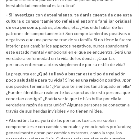
inestabilidad emocional es la rutina?
- Si investigas con detenimiento, te darás cuenta de que esta
cultura o comportamiento refleja el entorno familiar original
de esa persona:
padres, abuelos, etc. ¿Has oído hablar de los
patrones de comportamiento? Son comportamientos positivos o
negativos que una persona trae de su familia. Si no tiene la fuerza
interior para cambiar los aspectos negativos, nunca abandonará
este estado mental y emocional en el que se encuentra. Será una
verdadera enfermedad en la vida de los demás. ¿Cuántas
personas enferman a otros simplemente por su estilo de vida?
La pregunta es:
¿Qué te llevó a buscar este tipo de relación
poco saludable para tu vida?
Si no es una relación positiva, ¿por
qué puedes terminarla? ¿Por qué te sientes tan atrapado en ella?
¿Puedes identificar realmente los aspectos de esta persona que
conectan contigo? ¿Podría ser lo que te hizo brillar por ella la
verdadera razón de esta unión? Algunas personas se conectan a
través de sus heridas invisibles y no tienen ni idea.
- Atención:
La mayoría de las personas tóxicas no suelen
comprometerse con cambios mentales y emocionales profundos;
generalmente optan por cambios externos, como la ropa, los
accesorios y el maquillaje. Quienes solo ven el mundo exterior