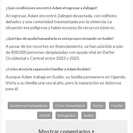
¿Qué condiciones encontró Adam al regresar a Zalingei?
Al regresar, Adam encontró Zalingei devastada, con edificios
dañados y una comunidad traumatizada por la violencia. La
situación era peligrosa y había escasez de recursos básicos.
¿Qué tipo de ayuda humanitaria se está proporcionando en Sudán?
A pesar de los recortes en financiamiento, se han asistido a más
de 800.000 personas desplazadas con ayuda vital en Darfur
Occidental y Central entre 2023 y 2025.
¿Cómo afecta la separación familiar a Adam Ibrahim?
Aunque Adam trabaja en Sudán, su familia permanece en Uganda.
Visita a su familia una vez al año, pero la separación es dolorosa
para él.
Asistencia Humanitaria
Crisis Humanitaria
Darfur
Familia
OCHA
Refugiados
Sudán
Mostrar comentarios +