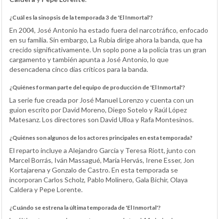
¿Cuál es la sinopsis de la temporada 3 de 'El Inmortal'?
En 2004, José Antonio ha estado fuera del narcotráfico, enfocado
en su familia. Sin embargo, La Rubia dirige ahora la banda, que ha
crecido significativamente. Un soplo pone a la policía tras un gran
cargamento y también apunta a José Antonio, lo que
desencadena cinco días críticos para la banda.
¿Quiénes forman parte del equipo de producción de 'El Inmortal'?
La serie fue creada por José Manuel Lorenzo y cuenta con un
guion escrito por David Moreno, Diego Sotelo y Raúl López
Matesanz. Los directores son David Ulloa y Rafa Montesinos.
¿Quiénes son algunos de los actores principales en esta temporada?
El reparto incluye a Alejandro García y Teresa Riott, junto con
Marcel Borrás, Iván Massagué, María Hervás, Irene Esser, Jon
Kortajarena y Gonzalo de Castro. En esta temporada se
incorporan Carlos Scholz, Pablo Molinero, Gala Bichir, Olaya
Caldera y Pepe Lorente.
¿Cuándo se estrena la última temporada de 'El Inmortal'?