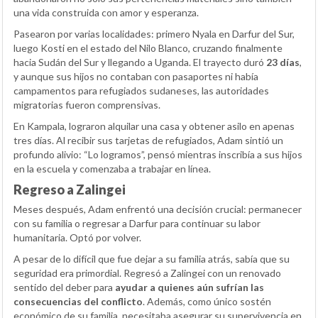
una vida construida con amor y esperanza.
Pasearon por varias localidades: primero Nyala en Darfur del Sur,
luego Kosti en el estado del Nilo Blanco, cruzando finalmente
hacia Sudán del Sur y llegando a Uganda. El trayecto duró
23 días
,
y aunque sus hijos no contaban con pasaportes ni había
campamentos para refugiados sudaneses, las autoridades
migratorias fueron comprensivas.
En Kampala, lograron alquilar una casa y obtener asilo en apenas
tres días. Al recibir sus tarjetas de refugiados, Adam sintió un
profundo alivio: “Lo logramos”, pensó mientras inscribía a sus hijos
en la escuela y comenzaba a trabajar en línea.
Regreso a Zalingei
Meses después, Adam enfrentó una decisión crucial: permanecer
con su familia o regresar a Darfur para continuar su labor
humanitaria. Optó por volver.
A pesar de lo difícil que fue dejar a su familia atrás, sabía que su
seguridad era primordial. Regresó a Zalingei con un renovado
sentido del deber para
ayudar a quienes aún sufrían las
consecuencias del conflicto
. Además, como único sostén
económico de su familia, necesitaba asegurar su supervivencia en