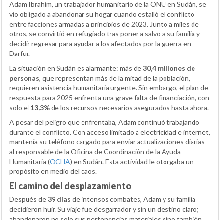
Adam Ibrahim, un trabajador humanitario de la ONU en Sudán, se
vio obligado a abandonar su hogar cuando estalló el conflicto
entre facciones armadas a principios de 2023. Junto a miles de
otros, se convirtió en refugiado tras poner a salvo a su familia y
decidir regresar para ayudar a los afectados por la guerra en
Darfur.
La situación en Sudán es alarmante: más de
30,4 millones de
personas
, que representan más de la mitad de la población,
requieren asistencia humanitaria urgente. Sin embargo, el plan de
respuesta para 2025 enfrenta una grave falta de financiación, con
solo el
13,3%
de los recursos necesarios asegurados hasta ahora.
A pesar del peligro que enfrentaba, Adam continuó trabajando
durante el conflicto. Con acceso limitado a electricidad e internet,
mantenía su teléfono cargado para enviar actualizaciones diarias
al responsable de la Oficina de Coordinación de la Ayuda
Humanitaria (
OCHA
) en Sudán. Esta actividad le otorgaba un
propósito en medio del caos.
El camino del desplazamiento
Después de
39 días
de intensos combates, Adam y su familia
decidieron huir. Su viaje fue desgarrador y sin un destino claro;
abandonaron no solo sus pertenencias materiales sino también