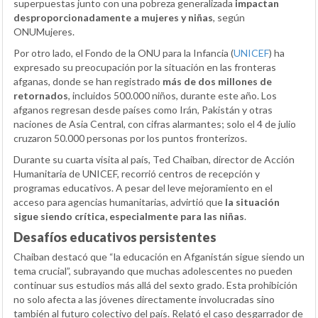
superpuestas junto con una pobreza generalizada
impactan
desproporcionadamente a mujeres y niñas
, según
ONUMujeres.
Por otro lado, el Fondo de la ONU para la Infancia (
UNICEF
) ha
expresado su preocupación por la situación en las fronteras
afganas, donde se han registrado
más de dos millones de
retornados
, incluidos 500.000 niños, durante este año. Los
afganos regresan desde países como Irán, Pakistán y otras
naciones de Asia Central, con cifras alarmantes; solo el 4 de julio
cruzaron 50.000 personas por los puntos fronterizos.
Durante su cuarta visita al país, Ted Chaiban, director de Acción
Humanitaria de UNICEF, recorrió centros de recepción y
programas educativos. A pesar del leve mejoramiento en el
acceso para agencias humanitarias, advirtió que
la situación
sigue siendo crítica, especialmente para las niñas
.
Desafíos educativos persistentes
Chaiban destacó que “la educación en Afganistán sigue siendo un
tema crucial”, subrayando que muchas adolescentes no pueden
continuar sus estudios más allá del sexto grado. Esta prohibición
no solo afecta a las jóvenes directamente involucradas sino
también al futuro colectivo del país. Relató el caso desgarrador de