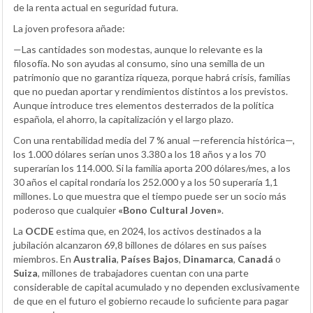
de la renta actual en seguridad futura.
La joven profesora añade:
—Las cantidades son modestas, aunque lo relevante es la
filosofía. No son ayudas al consumo, sino una semilla de un
patrimonio que no garantiza riqueza, porque habrá crisis, familias
que no puedan aportar y rendimientos distintos a los previstos.
Aunque introduce tres elementos desterrados de la política
española, el ahorro, la capitalización y el largo plazo.
Con una rentabilidad media del 7 % anual —referencia histórica—,
los 1.000 dólares serían unos 3.380 a los 18 años y a los 70
superarían los 114.000. Si la familia aporta 200 dólares/mes, a los
30 años el capital rondaría los 252.000 y a los 50 superaría 1,1
millones. Lo que muestra que el tiempo puede ser un socio más
poderoso que cualquier
«Bono Cultural Joven»
.
La
OCDE
estima que, en 2024, los activos destinados a la
jubilación alcanzaron 69,8 billones de dólares en sus países
miembros. En
Australia
,
Países Bajos
,
Dinamarca
,
Canadá
o
Suiza
, millones de trabajadores cuentan con una parte
considerable de capital acumulado y no dependen exclusivamente
de que en el futuro el gobierno recaude lo suficiente para pagar