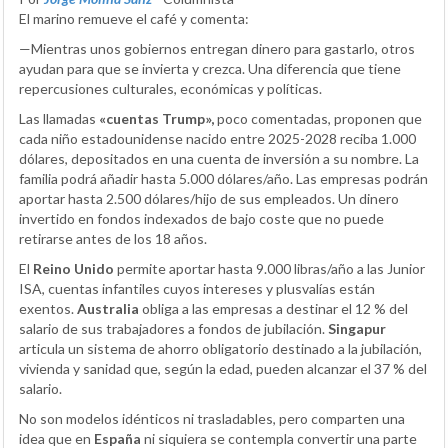
El marino remueve el café y comenta:
—Mientras unos gobiernos entregan dinero para gastarlo, otros
ayudan para que se invierta y crezca. Una diferencia que tiene
repercusiones culturales, económicas y políticas.
Las llamadas
«cuentas Trump»,
poco comentadas, proponen que
cada niño estadounidense nacido entre 2025-2028 reciba 1.000
dólares, depositados en una cuenta de inversión a su nombre. La
familia podrá añadir hasta 5.000 dólares/año. Las empresas podrán
aportar hasta 2.500 dólares/hijo de sus empleados. Un dinero
invertido en fondos indexados de bajo coste que no puede
retirarse antes de los 18 años.
El
Reino Unido
permite aportar hasta 9.000 libras/año a las Junior
ISA, cuentas infantiles cuyos intereses y plusvalías están
exentos.
Australia
obliga a las empresas a destinar el 12 % del
salario de sus trabajadores a fondos de jubilación.
Singapur
articula un sistema de ahorro obligatorio destinado a la jubilación,
vivienda y sanidad que, según la edad, pueden alcanzar el 37 % del
salario.
No son modelos idénticos ni trasladables, pero comparten una
idea que en
España
ni siquiera se contempla convertir una parte