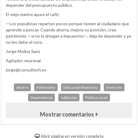
depender del presupuesto público.
El viejo marino apura el café:
—Los populistas reparten peces porque temen al ciudadano que
aprende a pescar. Cuando ahorra, mejora su posición, crea
patrimonio —si no lo ahogan a impuestos—, deja de depender y ya
no les debe el voto.
Jorge Molina Sanz
Agitador neuronal
jorge@consultech.es
Ahorro
Patrimonio
Educación financiera
Inversión
Dependencia
Jubilación
Política social
Mostrar comentarios +
Abrir página en versión completa