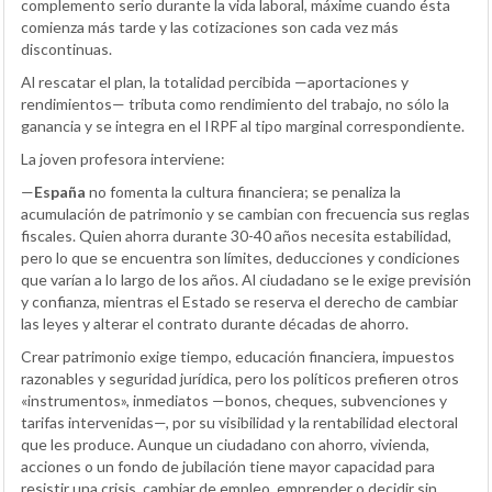
complemento serio durante la vida laboral, máxime cuando ésta
comienza más tarde y las cotizaciones son cada vez más
discontinuas.
Al rescatar el plan, la totalidad percibida —aportaciones y
rendimientos— tributa como rendimiento del trabajo, no sólo la
ganancia y se integra en el IRPF al tipo marginal correspondiente.
La joven profesora interviene:
—
España
no fomenta la cultura financiera; se penaliza la
acumulación de patrimonio y se cambian con frecuencia sus reglas
fiscales. Quien ahorra durante 30-40 años necesita estabilidad,
pero lo que se encuentra son límites, deducciones y condiciones
que varían a lo largo de los años. Al ciudadano se le exige previsión
y confianza, mientras el Estado se reserva el derecho de cambiar
las leyes y alterar el contrato durante décadas de ahorro.
Crear patrimonio exige tiempo, educación financiera, impuestos
razonables y seguridad jurídica, pero los políticos prefieren otros
«instrumentos», inmediatos —bonos, cheques, subvenciones y
tarifas intervenidas—, por su visibilidad y la rentabilidad electoral
que les produce. Aunque un ciudadano con ahorro, vivienda,
acciones o un fondo de jubilación tiene mayor capacidad para
resistir una crisis, cambiar de empleo, emprender o decidir sin