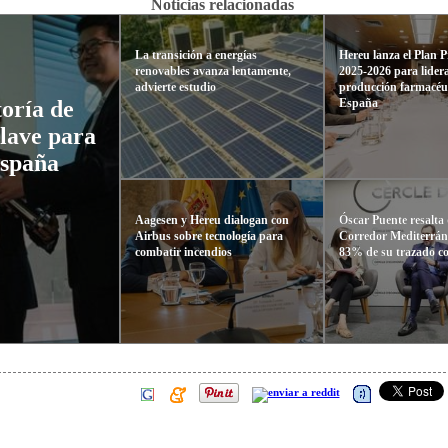
Noticias relacionadas
La transición a energías
Hereu lanza el Plan 
renovables avanza lentamente,
2025-2026 para lidera
advierte estudio
producción farmacéu
España
oría de
clave para
España
Aagesen y Hereu dialogan con
Óscar Puente resalta 
Airbus sobre tecnología para
Corredor Mediterrán
combatir incendios
83% de su trazado c