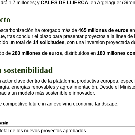
drá 1,7 millones; y
CALES DE LLIERCA
, en Argelaguer (Gir
cto
descarbonización ha otorgado más de
465 millones de euros
en
, tras concluir el plazo para presentar proyectos a la línea de
ido un total de
14 solicitudes
, con una inversión proyectada 
ado de
280 millones de euros
, distribuidos en
180 millones co
 sostenibilidad
n actor clave dentro de la plataforma productiva europea, espec
rurgia, energías renovables y agroalimentación. Desde el Minist
l hacia un modelo más sostenible e innovador.
ore competitive future in an evolving economic landscape.
pción
 total de los nuevos proyectos aprobados