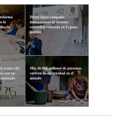
Profarma
Hereu lanza campaña
r la
internacional de turismo
tica en
sostenible centrada en España
interior
el avance del
Más de 666 millones de personas
eo con un
carecen de electricidad en el
ompletado
mundo