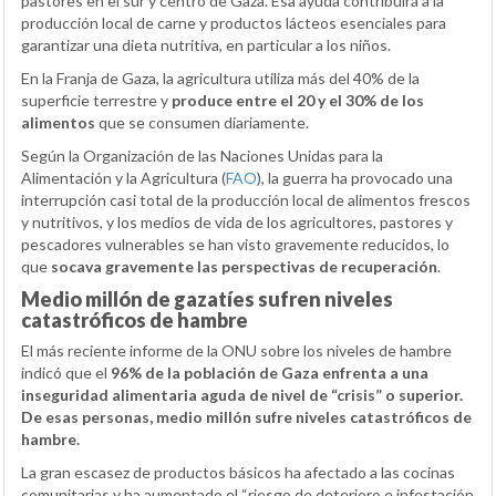
pastores en el sur y centro de Gaza. Esa ayuda contribuirá a la
producción local de carne y productos lácteos esenciales para
garantizar una dieta nutritiva, en particular a los niños.
En la Franja de Gaza, la agricultura utiliza más del 40% de la
superficie terrestre y
produce entre el 20 y el 30% de los
alimentos
que se consumen diariamente.
Según la Organización de las Naciones Unidas para la
Alimentación y la Agricultura (
FAO
), la guerra ha provocado una
interrupción casi total de la producción local de alimentos frescos
y nutritivos, y los medios de vida de los agricultores, pastores y
pescadores vulnerables se han visto gravemente reducidos, lo
que
socava gravemente las perspectivas de recuperación
.
Medio millón de gazatíes sufren niveles
catastróficos de hambre
El más reciente informe de la ONU sobre los niveles de hambre
indicó que el
96% de la población de Gaza enfrenta a una
inseguridad alimentaria aguda de nivel de “crisis” o superior.
De esas personas, medio millón sufre niveles catastróficos de
hambre.
La gran escasez de productos básicos ha afectado a las cocinas
comunitarias y ha aumentado el “riesgo de deterioro e infestación