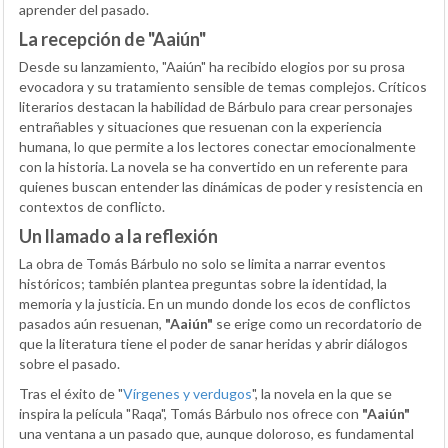
aprender del pasado.
La recepción de "Aaiún"
Desde su lanzamiento, "Aaiún" ha recibido elogios por su prosa
evocadora y su tratamiento sensible de temas complejos. Críticos
literarios destacan la habilidad de Bárbulo para crear personajes
entrañables y situaciones que resuenan con la experiencia
humana, lo que permite a los lectores conectar emocionalmente
con la historia. La novela se ha convertido en un referente para
quienes buscan entender las dinámicas de poder y resistencia en
contextos de conflicto.
Un llamado a la reflexión
La obra de Tomás Bárbulo no solo se limita a narrar eventos
históricos; también plantea preguntas sobre la identidad, la
memoria y la justicia. En un mundo donde los ecos de conflictos
pasados aún resuenan,
"Aaiún"
se erige como un recordatorio de
que la literatura tiene el poder de sanar heridas y abrir diálogos
sobre el pasado.
Tras el éxito de "
Vírgenes y verdugos
", la novela en la que se
inspira la película "Raqa", Tomás Bárbulo nos ofrece con
"Aaiún"
una ventana a un pasado que, aunque doloroso, es fundamental