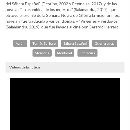
del Sáhara Español"
(Destino, 2002 y Península, 2017), y de las
novelas "
La asamblea de los muertos"
(Salamandra, 2017), que
obtuvo el premio de la Semana Negra de Gijón a la mejor primera
novela y fue traducida a varios idiomas, y "
Vírgenes y verdugos"
(Salamandra, 2019), que fue llevada al cine por Gerardo Herrero.
Aaiún
Tomás Bárbulo
Sáhara Español
Guerra sucia
Memoria
Identidad
Literatura
Videos de la noticia