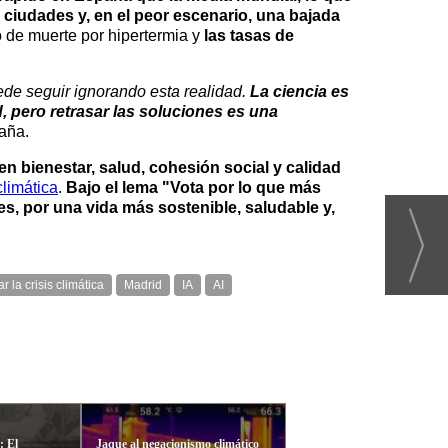
 ciudades y, en el peor escenario, una bajada
 de muerte por hipertermia y
las tasas de
ede seguir ignorando esta realidad.
La ciencia es
, pero retrasar las soluciones es una
aña.
n bienestar, salud, cohesión social y calidad
climática
.
Bajo el lema "Vota por lo que más
es, por una vida más sostenible, saludable y,
 la crisis climática
Madrid
IA
AI
: El
Jaque al negacionismo climático