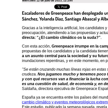
miércoles 12 de julio de 2023
,
12:29h
Escaladores de Greenpeace han desplegado una 
Sánchez, Yolanda Díaz, Santiago Abascal y Alb
Gracias a la inteligencia artificial, los candidato
preocupación, atendiendo a las propuestas y actu
directa: “¿El cambio climático os la suda?”
.
Con esta acción,
Greenpeace irrumpe en la campa
propuestas de los candidatos y la candidata tien
a un asunto central para la sociedad y su futur
inundaciones repentinas, y en este momento, en ple
"Se están cruzando muchas líneas rojas en estas
crudeza.
Nos jugamos mucho y tenemos poco ti
y con qué recursos van a financiar la lucha co
es una cuestión de salud, de economía y, en defi
Saldaña, directora ejecutiva de Greenpeace Espa
España ya se encuentra entre los países del mund
cambio climático y eventos meteorológicos extre
Este estudio, publicado la semana pasada, revel