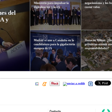
Ministerio para impulsar la
negacionismo y los b
digitalización y la IA
costar vidas
es del
IA y
Madrid se une a Cataluña en la
Huracán Milton: ¿De
candidatura para la gigafactoría
petroleras asumir su
europea de IA
responsabilidades?
Contacto