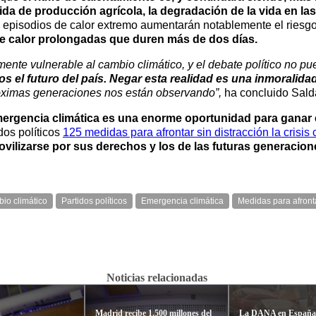
a de producción agrícola, la degradación de la vida en las
episodios de calor extremo aumentarán notablemente el riesgo
de calor prolongadas que duren más de dos días.
ente vulnerable al cambio climático, y el debate político no pu
 el futuro del país. Negar esta realidad es una inmoralidad
róximas generaciones nos están observando”,
ha concluido Sald
mergencia climática es una enorme oportunidad para ganar e
dos políticos
125 medidas para afrontar sin distracción la crisis 
ovilizarse por sus derechos y los de las futuras generacion
io climático
Partidos políticos
Emergencia climática
Medidas para afrontar
Noticias relacionadas
Madrid recibe 1.500 millones del
La DANA en España