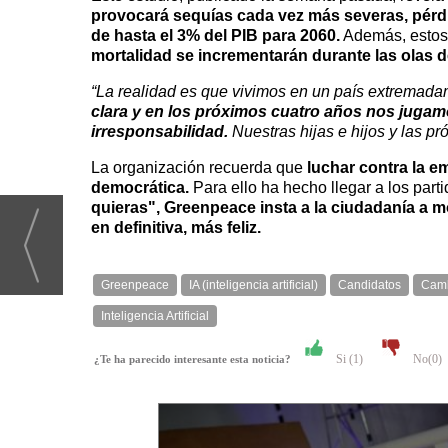
provocará sequías cada vez más severas, pérdid
de hasta el 3% del PIB para 2060.
Además, estos 
mortalidad se incrementarán durante las olas 
“La realidad es que vivimos en un país extremadam
clara y en los próximos cuatro años nos jugamos
irresponsabilidad.
Nuestras hijas e hijos y las p
La organización recuerda que
luchar contra la e
democrática.
Para ello ha hecho llegar a los parti
quieras", Greenpeace insta a la ciudadanía a m
en definitiva, más feliz.
Greenpeace
IA (inteligencia artificial)
Candidatos
Camb
Inteligencia Artificial
Si (
1
)
No(
0
)
¿Te ha parecido interesante esta noticia?