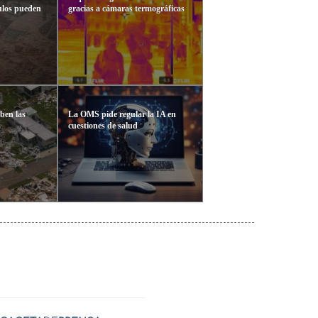
ulos pueden
gracias a cámaras termográficas
ben las
La OMS pide regular la IA en
s
cuestiones de salud