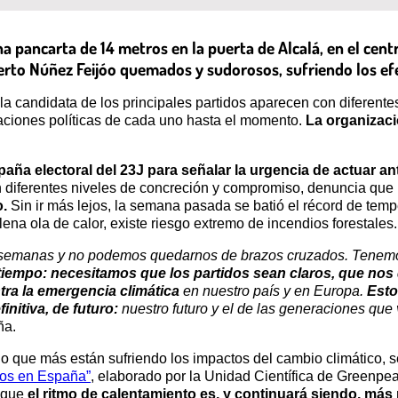
pancarta de 14 metros en la puerta de Alcalá, en el centr
erto Núñez Feijóo quemados y sudorosos, sufriendo los efec
s y la candidata de los principales partidos aparecen con diferen
aciones políticas de cada uno hasta el momento.
La organizaci
ña electoral del 23J para señalar la urgencia de actuar ant
en diferentes niveles de concreción y compromiso, denuncia que
o.
Sin ir más lejos, la semana pasada se batió el récord de temp
na ola de calor, existe riesgo extremo de incendios forestales.
 semanas y no podemos quedarnos de brazos cruzados. Tenemos
empo: necesitamos que los partidos sean claros, que nos
ntra la emergencia climática
en nuestro país y en Europa.
Esto
nitiva, de futuro:
nuestro futuro y el de las generaciones que 
ña.
o que más están sufriendo los impactos del cambio climático, 
mos en España”
, elaborado por la Unidad Científica de Greenpe
a que
el ritmo de calentamiento es, y continuará siendo, más