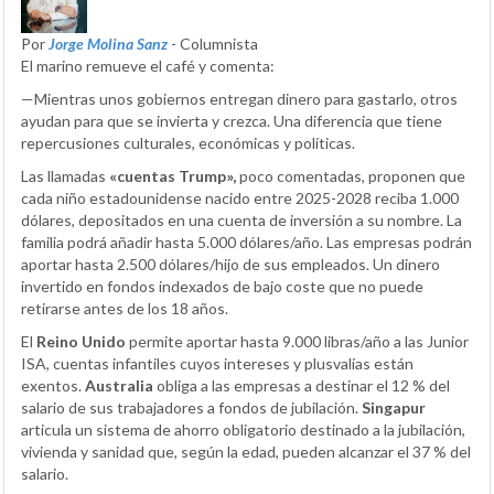
Por
Jorge Molina Sanz
- Columnista
El marino remueve el café y comenta:
—Mientras unos gobiernos entregan dinero para gastarlo, otros
ayudan para que se invierta y crezca. Una diferencia que tiene
repercusiones culturales, económicas y políticas.
Las llamadas
«cuentas Trump»,
poco comentadas, proponen que
cada niño estadounidense nacido entre 2025-2028 reciba 1.000
dólares, depositados en una cuenta de inversión a su nombre. La
familia podrá añadir hasta 5.000 dólares/año. Las empresas podrán
aportar hasta 2.500 dólares/hijo de sus empleados. Un dinero
invertido en fondos indexados de bajo coste que no puede
retirarse antes de los 18 años.
El
Reino Unido
permite aportar hasta 9.000 libras/año a las Junior
ISA, cuentas infantiles cuyos intereses y plusvalías están
exentos.
Australia
obliga a las empresas a destinar el 12 % del
salario de sus trabajadores a fondos de jubilación.
Singapur
articula un sistema de ahorro obligatorio destinado a la jubilación,
vivienda y sanidad que, según la edad, pueden alcanzar el 37 % del
salario.