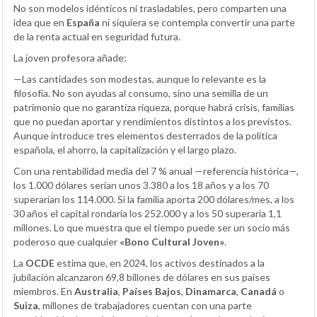
No son modelos idénticos ni trasladables, pero comparten una
idea que en
España
ni siquiera se contempla convertir una parte
de la renta actual en seguridad futura.
La joven profesora añade:
—Las cantidades son modestas, aunque lo relevante es la
filosofía. No son ayudas al consumo, sino una semilla de un
patrimonio que no garantiza riqueza, porque habrá crisis, familias
que no puedan aportar y rendimientos distintos a los previstos.
Aunque introduce tres elementos desterrados de la política
española, el ahorro, la capitalización y el largo plazo.
Con una rentabilidad media del 7 % anual —referencia histórica—,
los 1.000 dólares serían unos 3.380 a los 18 años y a los 70
superarían los 114.000. Si la familia aporta 200 dólares/mes, a los
30 años el capital rondaría los 252.000 y a los 50 superaría 1,1
millones. Lo que muestra que el tiempo puede ser un socio más
poderoso que cualquier
«Bono Cultural Joven»
.
La
OCDE
estima que, en 2024, los activos destinados a la
jubilación alcanzaron 69,8 billones de dólares en sus países
miembros. En
Australia
,
Países Bajos
,
Dinamarca
,
Canadá
o
Suiza
, millones de trabajadores cuentan con una parte