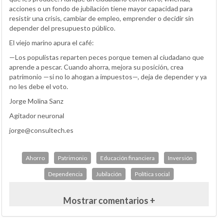
acciones o un fondo de jubilación tiene mayor capacidad para
resistir una crisis, cambiar de empleo, emprender o decidir sin
depender del presupuesto público.
El viejo marino apura el café:
—Los populistas reparten peces porque temen al ciudadano que
aprende a pescar. Cuando ahorra, mejora su posición, crea
patrimonio —si no lo ahogan a impuestos—, deja de depender y ya
no les debe el voto.
Jorge Molina Sanz
Agitador neuronal
jorge@consultech.es
Ahorro
Patrimonio
Educación financiera
Inversión
Dependencia
Jubilación
Política social
Mostrar comentarios +