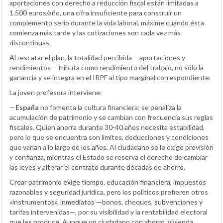
aportaciones con derecho a reducción fiscal están limitadas a
1.500 euros/año, una cifra insuficiente para construir un
complemento serio durante la vida laboral, máxime cuando ésta
comienza más tarde y las cotizaciones son cada vez más
discontinuas.
Al rescatar el plan, la totalidad percibida —aportaciones y
rendimientos— tributa como rendimiento del trabajo, no sólo la
ganancia y se integra en el IRPF al tipo marginal correspondiente.
La joven profesora interviene:
—
España
no fomenta la cultura financiera; se penaliza la
acumulación de patrimonio y se cambian con frecuencia sus reglas
fiscales. Quien ahorra durante 30-40 años necesita estabilidad,
pero lo que se encuentra son límites, deducciones y condiciones
que varían a lo largo de los años. Al ciudadano se le exige previsión
y confianza, mientras el Estado se reserva el derecho de cambiar
las leyes y alterar el contrato durante décadas de ahorro.
Crear patrimonio exige tiempo, educación financiera, impuestos
razonables y seguridad jurídica, pero los políticos prefieren otros
«instrumentos», inmediatos —bonos, cheques, subvenciones y
tarifas intervenidas—, por su visibilidad y la rentabilidad electoral
que les produce. Aunque un ciudadano con ahorro, vivienda,