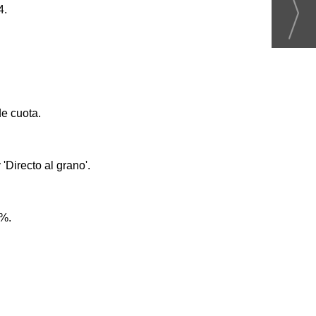
4.
e cuota.
'Directo al grano'.
1%.