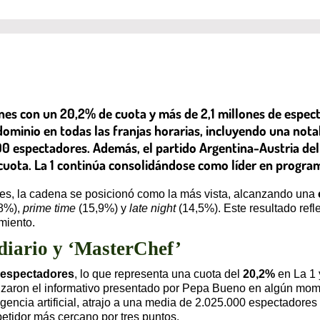
 lunes con un 20,2% de cuota y más de 2,1 millones de espec
minio en todas las franjas horarias, incluyendo una notabl
00 espectadores. Además, el partido Argentina-Austria del 
 cuota. La 1 continúa consolidándose como líder en progra
nes, la cadena se posicionó como la más vista, alcanzando una
,8%),
prime time
(15,9%) y
late night
(14,5%). Este resultado refl
miento.
ediario y ‘MasterChef’
 espectadores
, lo que representa una cuota del
20,2%
en La 1 
nizaron el informativo presentado por Pepa Bueno en algún mom
igencia artificial, atrajo a una media de 2.025.000 espectadore
tidor más cercano por tres puntos.