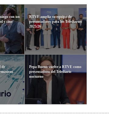
omingo con un
RTVE amplía su equipo de
ol y cine
presentadores para los Telediarios
2025/26
d de
Pepa Bueno vuelve a RTVE como
ormativos
presentadora del Telediario
nocturno