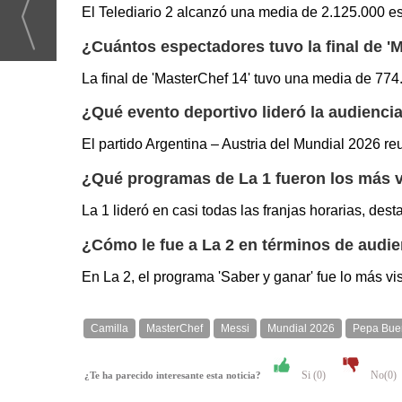
El Telediario 2 alcanzó una media de 2.125.000 e
¿Cuántos espectadores tuvo la final de '
La final de 'MasterChef 14' tuvo una media de 77
¿Qué evento deportivo lideró la audienci
El partido Argentina – Austria del Mundial 2026 r
¿Qué programas de La 1 fueron los más vi
La 1 lideró en casi todas las franjas horarias, dest
¿Cómo le fue a La 2 en términos de audi
En La 2, el programa 'Saber y ganar' fue lo más v
Camilla
MasterChef
Messi
Mundial 2026
Pepa Bue
Si (
0
)
No(
0
)
¿Te ha parecido interesante esta noticia?