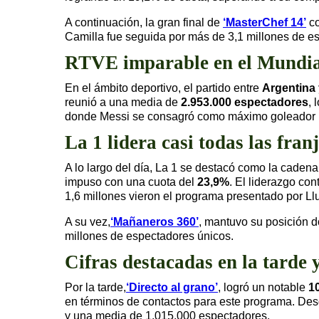
A continuación, la gran final de
‘MasterChef 14’
co
Camilla fue seguida por más de 3,1 millones de e
RTVE imparable en el Mundia
En el ámbito deportivo, el partido entre
Argentina 
reunió a una media de
2.953.000 espectadores
, 
donde Messi se consagró como máximo goleador hi
La 1 lidera casi todas las fran
A lo largo del día, La 1 se destacó como la cadena 
impuso con una cuota del
23,9%
. El liderazgo co
1,6 millones vieron el programa presentado por Llu
A su vez,
‘Mañaneros 360’
, mantuvo su posición 
millones de espectadores únicos.
Cifras destacadas en la tarde
Por la tarde,
‘Directo al grano’
, logró un notable
1
en términos de contactos para este programa. Desd
y una media de 1.015.000 espectadores.