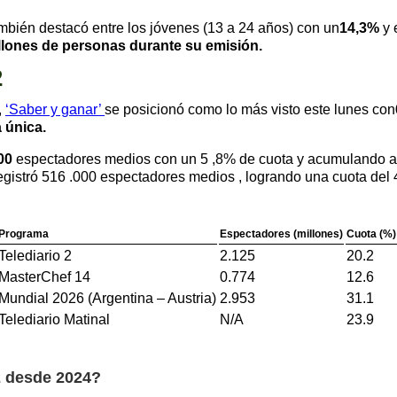
mbién destacó entre los jóvenes (13 a 24 años) con un
14,3%
y 
llones de personas durante su emisión.
2
,
‘Saber y ganar’
se posicionó como lo más visto este lunes con
 única.
000
espectadores medios con un 5 ,8% de cuota y acumulando alr
gistró 516 .000 espectadores medios , logrando una cuota del 4
Programa
Espectadores (millones)
Cuota (%)
Telediario 2
2.125
20.2
MasterChef 14
0.774
12.6
Mundial 2026 (Argentina – Austria)
2.953
31.1
Telediario Matinal
N/A
23.9
 2 desde 2024?