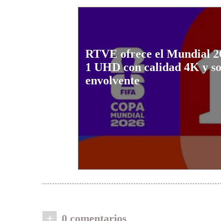
RTVE ofrece el Mundial 2
1 UHD con calidad 4K y s
envolvente
+
0 comentarios