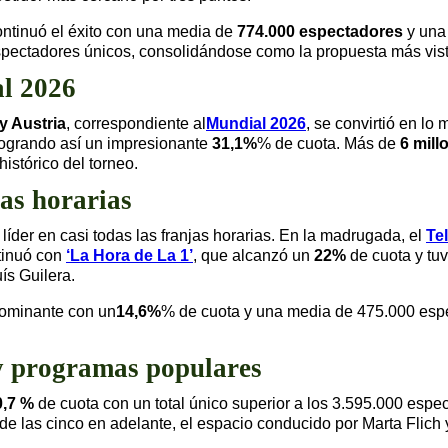
ntinuó el éxito con una media de
774.000 espectadores
y una
spectadores únicos, consolidándose como la propuesta más vis
l 2026
y Austria
, correspondiente al
Mundial 2026
, se convirtió en lo 
logrando así un impresionante
31,1%
% de cuota. Más de
6 mill
stórico del torneo.
jas horarias
líder en casi todas las franjas horarias. En la madrugada, el
Tel
ntinuó con
‘La Hora de La 1’
, que alcanzó un
22%
de cuota y tu
ís Guilera.
dominante con un
14,6%
% de cuota y una media de 475.000 espe
 y programas populares
0,7 %
de cuota con un total único superior a los 3.595.000 espec
e las cinco en adelante, el espacio conducido por Marta Flich 