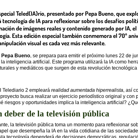
Especial Teled(IA)rio, presentado por Pepa Bueno, que expl
ará tecnología de IA para reflexionar sobre los desafíos polí
inación de imágenes reales y contenido generado por IA, e
cnología. Esta edición especial también conmemora el 70º a
nipulación visual es cada vez más relevante.
e
Pepa Bueno
, se prepara para emitir el próximo lunes 22 de j
a inteligencia artificial. Este programa utilizará la IA como herr
ulturales y mediáticos que surgen de esta revolución tecnológica
el Telediario 2 empleará
realidad aumentada hiperrealista
, así 
e proyecto busca realizar un ejercicio periodístico original y con
riesgos y oportunidades implica la inteligencia artificial? ¿Qu
 deber de la televisión pública
e, la televisión pública toma un momento para reflexionar sobre
papel que desempeña la IA en la vida cotidiana de las sociedad
esta tecnología dependerá de decisiones democráticas, regulaci