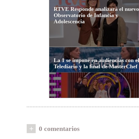
RTVE Responde analizará el nuevo
Observatorio de Infancia y
Adolescencia
La 1 se impone en audiencias con e
Telediario y la final de MasterChef
+
0 comentarios