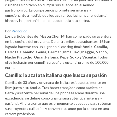
culinarias sino también cumplir sus sueños en el mundo
gastronómico. La competencia promete ser intensa y
emocionante a medida que los aspirantes luchan por el delantal
blanco y la oportunidad de destacar en la alta cocina.
Por
Redacción
Los participantes de ‘MasterChef 14’ han comenzado su aventura
en las cocinas del programa. De entre miles de aspirantes, 16 han
logrado hacerse con un lugar en el casting final:
Annie, Camilla,
Carlota, Chambo, Gema, Germán, Inma, Javi, Maggie, Nacho,
Nacho Pistacho, Omar, Paloma, Pepe, Soko y Vicente
. Todos
ellos lucharán por cumplir su sueño y optar al premio de 100.000
euros.
Camilla: la azafata italiana que busca su pasión
Camilla, de 33 años y originaria de Italia, reside actualmente en
Ibiza junto a su familia. Tras haber trabajado como azafata de
tierra y asistente personal de una princesa árabe durante una
excedencia, se define como una italiana auténtica: intensa y
pasional. Ahora siente que es el momento adecuado para retomar
sus proyectos culinarios y convertir su amor por la cocina en una
carrera profesional.