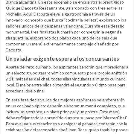
Blanca alicantina. En este escenario se encuentra el prestigioso
Quique Dacosta Restaurante
, galardonado con tres estrellas
Michelin. Aquí, Dacosta eleva la gastronomía a través de un
innovador concepto que busca “cocinar la belleza”, explorando los
sabores únicos de la despensa valenciana. Durante este desafío
monumental, tres finalistas lucharán por conseguir
la segunda
chaquetilla
, elaborando dos platos cada uno de los seis que
componen un menú extremadamente complejo diseñado por
Dacosta.
Un paladar exigente espera a los concursantes
Aparte del reto culinario, los aspirantes tendrán que impresionar a
un selecto grupo gastronómico compuesto por el propio anfitrión
y
11 invitadas del chef
, todas ellas vinculadas al mundo culinario
local. El mejor entre ellos obtendrá el segundo y último pase para
acceder al duelo final.
En esta fase decisiva, los dos mejores aspirantes se enfrentarán
en un cocinado épico: deberán elaborar un
menú completo
, que
incluirá un entrante, un plato principal y un postre. Este menú
debe reflejar todo lo aprendido durante su paso por ‘MasterChef’.
Para evaluar sus creaciones y designar al ganador, contarán con la
colaboración del reconocido chef Joan Roca, quien también posee