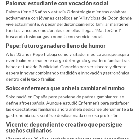
Paloma: estudiante con vocación social
Paloma tiene 25 años y estudia Odontología mientras colabora
activamente con jóvenes católicos en Villaviciosa de Odón donde
vive actualmente. A pesar del distanciamiento familiar mantiene
fuertes vínculos emocionales con ellos; llega a ‘MasterChef’
buscando fusionar gastronomía con servicio social.
Pepe: futuro ganadero lleno de humor
A los 33 años Pepe trabaja como visitador médico aunque aspira
eventualmente hacerse cargo del negocio ganadero familiar tras
haber estudiado Publicidad. Conocido por ser sincero y directo
espera innovar combinando tradición e innovación gastronómica
dentro del legado familiar.
Soko: enfermera que anhela cambiar el rumbo
Soko nació en España pero proviene de padres gambianos; se
define afroespañola. Aunque estudió Enfermería para satisfacer
las expectativas familiares ahora anhela dedicarse plenamente a la
gastronomía tras sentirse desilusionada con esa profesión.
Vicente: dependiente creativo que persigue
sueños culinarios
Vicente tiene 29 años y trabaja actualmente como dependiente