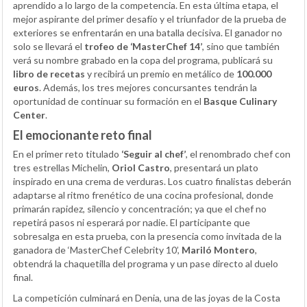
aprendido a lo largo de la competencia. En esta última etapa, el
mejor aspirante del primer desafío y el triunfador de la prueba de
exteriores se enfrentarán en una batalla decisiva. El ganador no
solo se llevará el
trofeo de ‘MasterChef 14’
, sino que también
verá su nombre grabado en la copa del programa, publicará su
libro de recetas
y recibirá un premio en metálico de
100.000
euros
. Además, los tres mejores concursantes tendrán la
oportunidad de continuar su formación en el
Basque Culinary
Center
.
El emocionante reto final
En el primer reto titulado
‘Seguir al chef’
, el renombrado chef con
tres estrellas Michelin,
Oriol Castro
, presentará un plato
inspirado en una crema de verduras. Los cuatro finalistas deberán
adaptarse al ritmo frenético de una cocina profesional, donde
primarán rapidez, silencio y concentración; ya que el chef no
repetirá pasos ni esperará por nadie. El participante que
sobresalga en esta prueba, con la presencia como invitada de la
ganadora de ‘MasterChef Celebrity 10’,
Mariló Montero
,
obtendrá la chaquetilla del programa y un pase directo al duelo
final.
La competición culminará en Denia, una de las joyas de la Costa