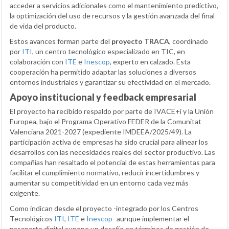
acceder a servicios adicionales como el mantenimiento predictivo,
la optimización del uso de recursos y la gestión avanzada del final
de vida del producto.
Estos avances forman parte del
proyecto TRACA
, coordinado
por
ITI
, un centro tecnológico especializado en TIC, en
colaboración con
ITE
e
Inescop
, experto en calzado. Esta
cooperación ha permitido adaptar las soluciones a diversos
entornos industriales y garantizar su efectividad en el mercado.
Apoyo institucional y feedback empresarial
El proyecto ha recibido respaldo por parte de IVACE+i y la Unión
Europea, bajo el Programa Operativo FEDER de la Comunitat
Valenciana 2021-2027 (expediente IMDEEA/2025/49). La
participación activa de empresas ha sido crucial para alinear los
desarrollos con las necesidades reales del sector productivo. Las
compañías han resaltado el potencial de estas herramientas para
facilitar el cumplimiento normativo, reducir incertidumbres y
aumentar su competitividad en un entorno cada vez más
exigente.
Como indican desde el proyecto -integrado por los Centros
Tecnológicos
ITI
,
ITE
e
Inescop
- aunque implementar el
pasaporte digital supone un desafío en términos de gestión de