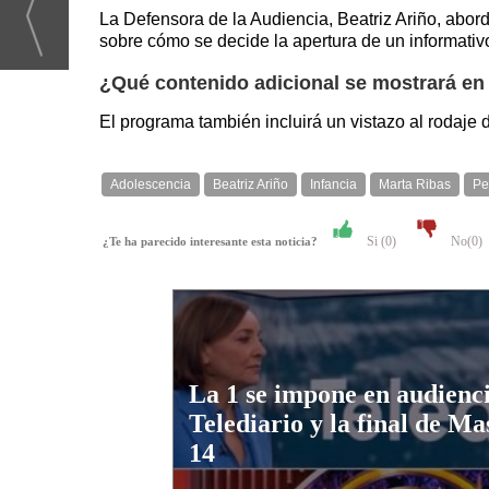
La Defensora de la Audiencia, Beatriz Ariño, abor
sobre cómo se decide la apertura de un informativo
¿Qué contenido adicional se mostrará en
El programa también incluirá un vistazo al rodaje 
Adolescencia
Beatriz Ariño
Infancia
Marta Ribas
Pe
Si (
0
)
No(
0
)
¿Te ha parecido interesante esta noticia?
La 1 se impone en audienci
Telediario y la final de M
14