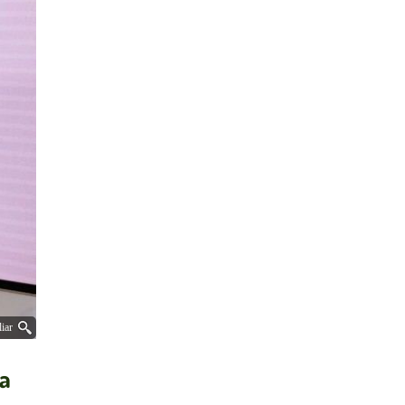
iar
ia