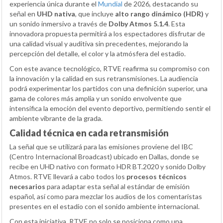
experiencia única durante el
Mundial
de 2026, destacando su
señal en
UHD nativa
, que incluye
alto rango dinámico (HDR)
y
un sonido inmersivo a través de
Dolby Atmos 5.1.4
. Esta
innovadora propuesta permitirá a los espectadores disfrutar de
una calidad visual y auditiva sin precedentes, mejorando la
percepción del detalle, el color y la atmósfera del estadio.
Con este avance tecnológico, RTVE reafirma su compromiso con
la innovación y la calidad en sus retransmisiones. La audiencia
podrá experimentar los partidos con una definición superior, una
gama de colores más amplia y un sonido envolvente que
intensifica la emoción del evento deportivo, permitiendo sentir el
ambiente vibrante de la grada.
Calidad técnica en cada retransmisión
La señal que se utilizará para las emisiones proviene del IBC
(Centro Internacional Broadcast) ubicado en Dallas, donde se
recibe en UHD nativo con formato HDR BT.2020 y sonido Dolby
Atmos. RTVE llevará a cabo todos los
procesos técnicos
necesarios
para adaptar esta señal al estándar de emisión
español, así como para mezclar los audios de los comentaristas
presentes en el estadio con el sonido ambiente internacional.
Con esta iniciativa, RTVE no solo se posiciona como una