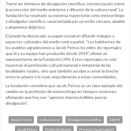
Tierra’ en términos de divulgación científica, concienciación sobre
la protección del medio ambiente y difusión de la cultura rural”. La
fundación ha resaltado su extensa trayectoria como meteorólogo
y divulgador científico, caracterizada por un estilo cercano, amable
y altamente didáctico.
El jurado ha destacado su papel crucial en difundir trabajos y
aspectos culturales del medio rural español. “Los habitantes de
los pueblos agradecemos a Jacob Petrus los miles de reportajes
que él y su equipo han producido desde 2014”, afirmó un
representante de la Fundación UPA. Estos reportajes no solo
muestran el patrimonio cultural material e inmaterial de las
localidades rurales, sino que también ayudan a cerrar la brecha
entre lo urbano y lo rural, empoderando a estas comunidades.
La fundación considera que Jacob Petrus es un claro ejemplo del
cambio en la profesión de meteorólogo en tiempos recientes,
afirmando que hoy son “agentes imprescindibles para la
divulgación”.
Aquí la Tierra
Cultura Rural
Divulgación Científica
GREFA
Jacob Petrus
Medio Ambiente
Premios Canal Isabel II