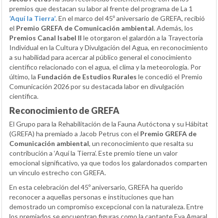
premios que destacan su labor al frente del programa de La 1
‘Aquí la Tierra’
. En el marco del 45º aniversario de GREFA, recibió
el
Premio GREFA de Comunicación ambiental
. Además, los
Premios Canal Isabel II
le otorgaron el galardón a la Trayectoria
Individual en la Cultura y Divulgación del Agua, en reconocimiento
a su habilidad para acercar al público general el conocimiento
científico relacionado con el agua, el clima y la meteorología. Por
último, la
Fundación de Estudios Rurales
le concedió el Premio
Comunicación 2026 por su destacada labor en divulgación
científica.
Reconocimiento de GREFA
El Grupo para la Rehabilitación de la Fauna Autóctona y su Hábitat
(GREFA) ha premiado a Jacob Petrus con el
Premio GREFA de
Comunicación ambiental
, un reconocimiento que resalta su
contribución a ‘Aquí la Tierra’. Este premio tiene un valor
emocional significativo, ya que todos los galardonados comparten
un vínculo estrecho con GREFA.
En esta celebración del 45º aniversario, GREFA ha querido
reconocer a aquellas personas e instituciones que han
demostrado un compromiso excepcional con la naturaleza. Entre
los premiados se encuentran figuras como la cantante Eva Amaral