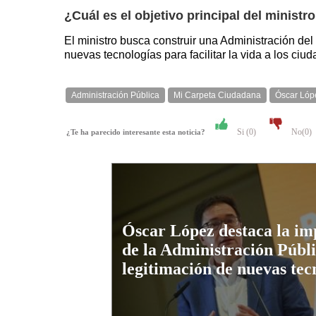
¿Cuál es el objetivo principal del minist
El ministro busca construir una Administración de
nuevas tecnologías para facilitar la vida a los ciu
Administración Pública
Mi Carpeta Ciudadana
Óscar Lóp
Si (
0
)
No(
0
)
¿Te ha parecido interesante esta noticia?
Óscar López destaca la im
de la Administración Públi
legitimación de nuevas tec