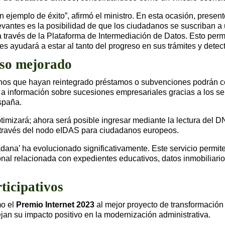
jemplo de éxito”, afirmó el ministro. En esta ocasión, present
evantes es la posibilidad de que los ciudadanos se suscriban a
través de la Plataforma de Intermediación de Datos. Esto permiti
es ayudará a estar al tanto del progreso en sus trámites y detec
eso mejorado
nos que hayan reintegrado préstamos o subvenciones podrán co
a información sobre sucesiones empresariales gracias a los se
spaña.
imizará; ahora será posible ingresar mediante la lectura del DN
 través del nodo eIDAS para ciudadanos europeos.
ana’ ha evolucionado significativamente. Este servicio permit
l relacionada con expedientes educativos, datos inmobiliarios, 
ticipativos
mo el
Premio Internet 2023
al mejor proyecto de transformación d
lejan su impacto positivo en la modernización administrativa.