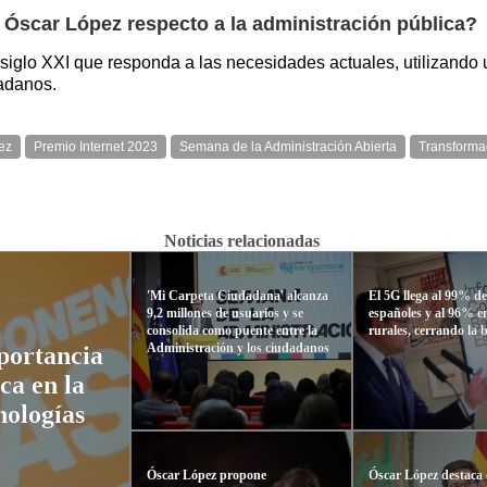
ro Óscar López respecto a la administración pública?
l siglo XXI que responda a las necesidades actuales, utilizando
dadanos.
ez
Premio Internet 2023
Semana de la Administración Abierta
Transformac
Noticias relacionadas
'Mi Carpeta Ciudadana' alcanza
El 5G llega al 99% de
9,2 millones de usuarios y se
españoles y al 96% e
consolida como puente entre la
rurales, cerrando la 
Administración y los ciudadanos
portancia
ca en la
nologías
Óscar López propone
Óscar López destaca e