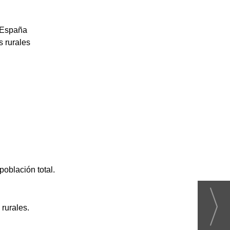
a España
s rurales
oblación total.
rurales.