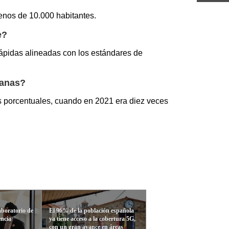
enos de 10.000 habitantes.
e?
ápidas alineadas con los estándares de
banas?
tos porcentuales, cuando en 2021 era diez veces
aboratorio de
El 96% de la población española
encia
ya tiene acceso a la cobertura 5G,
con un gran avance en áreas