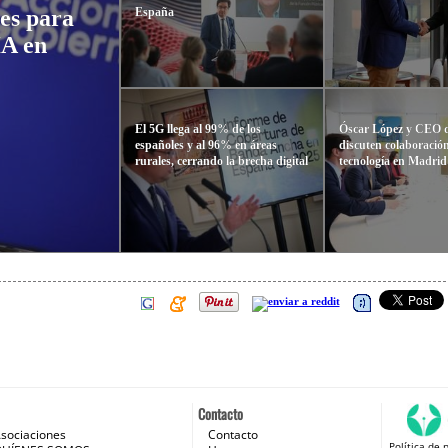
España
es para
IA en
El 5G llega al 99% de los
Óscar López y CEO d
españoles y al 96% en áreas
discuten colaboració
rurales, cerrando la brecha digital
tecnología en Madrid
Contacto
sociaciones
Contacto
Política de 