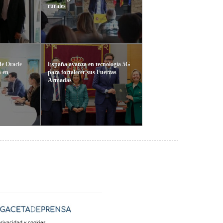
rurales
e Oracle
España avanza en tecnología 5G
n en
para fortalecer sus Fuerzas
Armadas
privacidad y cookies