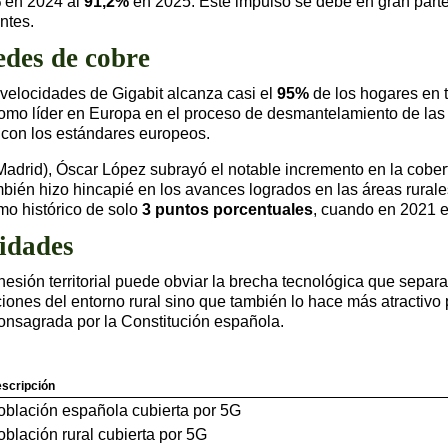
%
en 2024 al
91,2%
en 2025. Este impulso se debe en gran par
ntes.
edes de cobre
a velocidades de Gigabit alcanza casi el
95%
de los hogares en 
omo líder en Europa en el proceso de desmantelamiento de las r
 con los estándares europeos.
Madrid), Óscar López subrayó el notable incremento en la cober
ambién hizo hincapié en los avances logrados en las áreas rura
imo histórico de solo
3 puntos porcentuales
, cuando en 2021 e
nidades
hesión territorial puede obviar la brecha tecnológica que sep
iones del entorno rural sino que también lo hace más atractivo 
onsagrada por la Constitución española.
scripción
oblación española cubierta por 5G
oblación rural cubierta por 5G