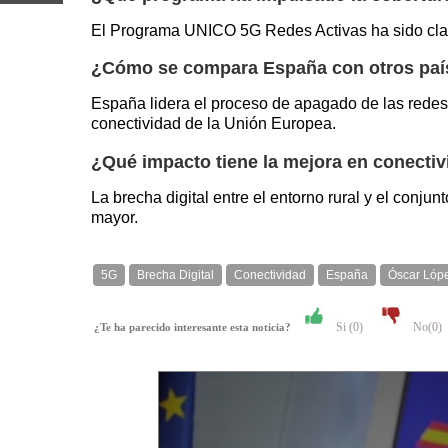
El Programa UNICO 5G Redes Activas ha sido clav
¿Cómo se compara España con otros país
España lidera el proceso de apagado de las redes
conectividad de la Unión Europea.
¿Qué impacto tiene la mejora en conectivi
La brecha digital entre el entorno rural y el conj
mayor.
5G
Brecha Digital
Conectividad
España
Óscar Lóp
Si (
0
)
No(
0
)
¿Te ha parecido interesante esta noticia?