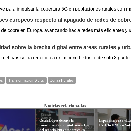
e para impulsar la cobertura 5G en poblaciones rurales con m
es europeos respecto al apagado de redes de cobr
 de cobre en Europa, avanzando hacia redes más eficientes y r
dad sobre la brecha digital entre áreas rurales y ur
unto del país se ha reducido a un mínimo histórico de solo 3 pun
ez
Transformación Digital
Zonas Rurales
Noticias relacionadas
Óscar López destaca la
España impulsa el L
transformación digital como clave
IA de la ONU en Val
del renacimiento económico en