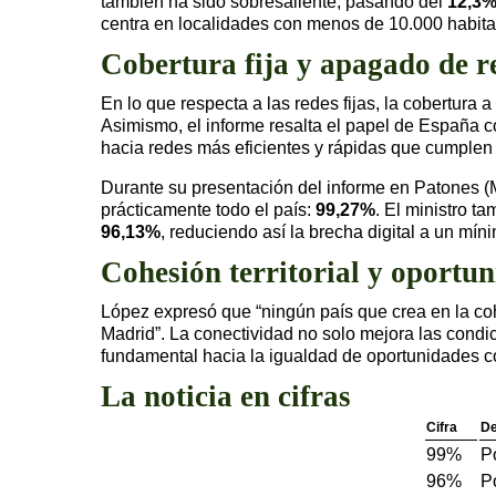
también ha sido sobresaliente, pasando del
12,3
centra en localidades con menos de 10.000 habita
Cobertura fija y apagado de r
En lo que respecta a las redes fijas, la cobertura 
Asimismo, el informe resalta el papel de España c
hacia redes más eficientes y rápidas que cumplen
Durante su presentación del informe en Patones (
prácticamente todo el país:
99,27%
. El ministro t
96,13%
, reduciendo así la brecha digital a un mín
Cohesión territorial y oportu
López expresó que “ningún país que crea en la co
Madrid”. La conectividad no solo mejora las condic
fundamental hacia la igualdad de oportunidades c
La noticia en cifras
Cifra
De
99%
P
96%
P