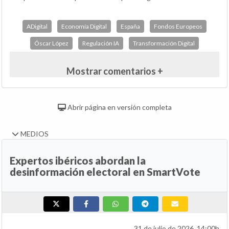
ADigital
Economía Digital
España
Fondos Europeos
Óscar López
Regulación IA
Transformación Digital
Mostrar comentarios +
Abrir página en versión completa
MEDIOS
Expertos ibéricos abordan la
desinformación electoral en SmartVote
31 de julio de 2026, 14:00h