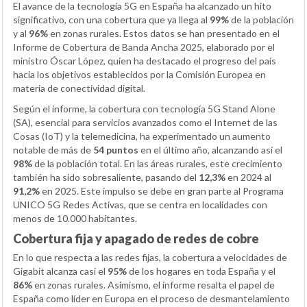
El avance de la tecnología 5G en España ha alcanzado un hito
significativo, con una cobertura que ya llega al
99%
de la población
y al
96%
en zonas rurales. Estos datos se han presentado en el
Informe de Cobertura de Banda Ancha 2025, elaborado por el
ministro Óscar López, quien ha destacado el progreso del país
hacia los objetivos establecidos por la Comisión Europea en
materia de conectividad digital.
Según el informe, la cobertura con tecnología 5G Stand Alone
(SA), esencial para servicios avanzados como el Internet de las
Cosas (IoT) y la telemedicina, ha experimentado un aumento
notable de más de
54 puntos
en el último año, alcanzando así el
98%
de la población total. En las áreas rurales, este crecimiento
también ha sido sobresaliente, pasando del
12,3%
en 2024 al
91,2%
en 2025. Este impulso se debe en gran parte al Programa
UNICO 5G Redes Activas, que se centra en localidades con
menos de 10.000 habitantes.
Cobertura fija y apagado de redes de cobre
En lo que respecta a las redes fijas, la cobertura a velocidades de
Gigabit alcanza casi el
95%
de los hogares en toda España y el
86%
en zonas rurales. Asimismo, el informe resalta el papel de
España como líder en Europa en el proceso de desmantelamiento