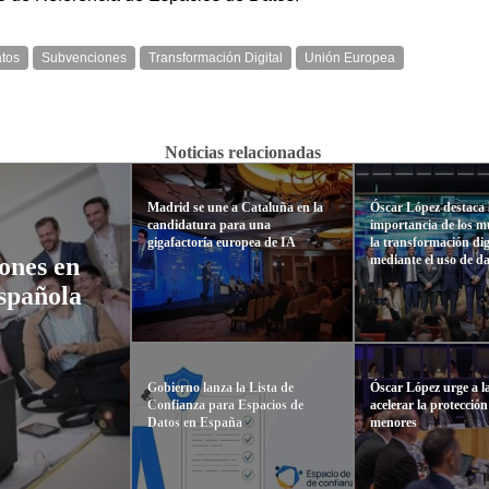
atos
Subvenciones
Transformación Digital
Unión Europea
Noticias relacionadas
Madrid se une a Cataluña en la
Óscar López destaca 
candidatura para una
importancia de los m
gigafactoría europea de IA
la transformación dig
mediante el uso de d
ones en
española
Gobierno lanza la Lista de
Óscar López urge a l
Confianza para Espacios de
acelerar la protección
Datos en España
menores