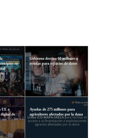
la
Gobierno destina 60 millones a
unicipios en
ayudas para espacios de datos
ital
atos
a UE a
Ayudas de 275 millones para
 digital de
agricultores afectados por la dana