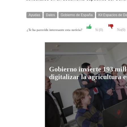
Ayudas
Datos
Gobierno de España
Kit Espacios de D
Si (
0
)
No(
0
)
¿Te ha parecido interesante esta noticia?
Gobierno invierte 193 mill
digitalizar la agricultura 