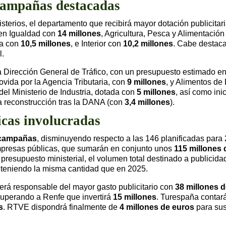
 campañas destacadas
sterios, el departamento que recibirá mayor dotación publicitar
uen Igualdad con
14 millones
, Agricultura, Pesca y Alimentació
ca con
10,5 millones
, e Interior con
10,2 millones
. Cabe destaca
l.
 Dirección General de Tráfico, con un presupuesto estimado e
ovida por la Agencia Tributaria, con
9 millones
, y Alimentos de
el Ministerio de Industria, dotada con
5 millones
, así como ini
la reconstrucción tras la DANA (con
3,4 millones
).
icas involucradas
campañas
, disminuyendo respecto a las 146 planificadas para 
 empresas públicas, que sumarán en conjunto unos
115 millones 
l presupuesto ministerial, el volumen total destinado a publicid
teniendo la misma cantidad que en 2025.
erá responsable del mayor gasto publicitario con
38 millones 
superando a Renfe que invertirá
15 millones
. Turespaña contar
s
. RTVE dispondrá finalmente de
4 millones de euros
para sus