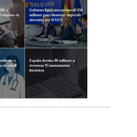
 M€ a
Gobierno lanza mecanismo de 650
0 empleos en
millones para financiar empresas
afectadas por DANA
millones a
España destina 80 millones a
ca en salud
restaurar 93 monumentos
históricos