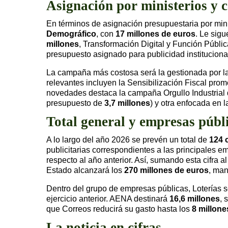
Asignación por ministerios y
En términos de asignación presupuestaria por mini
Demográfico
, con
17 millones de euros
. Le sig
millones
, Transformación Digital y Función Públi
presupuesto asignado para publicidad instituciona
La campaña más costosa será la gestionada por la
relevantes incluyen la Sensibilización Fiscal prom
novedades destaca la campaña Orgullo Industrial d
presupuesto de
3,7 millones
) y otra enfocada en 
Total general y empresas públ
A lo largo del año 2026 se prevén un total de
124 
publicitarias correspondientes a las principales
respecto al año anterior. Así, sumando esta cifra a
Estado alcanzará los
270 millones de euros
, man
Dentro del grupo de empresas públicas, Loterías s
ejercicio anterior. AENA destinará
16,6 millones
, 
que Correos reducirá su gasto hasta los
8 millone
La noticia en cifras