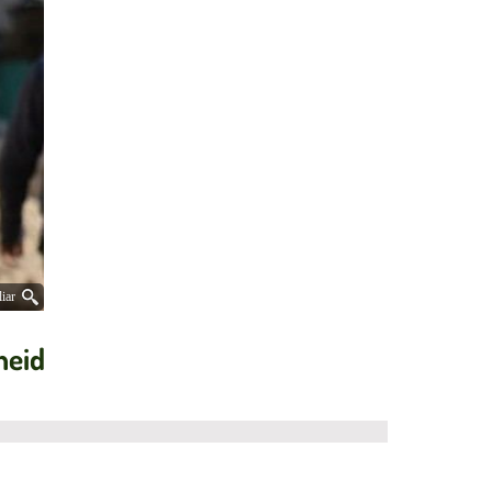
iar
heid