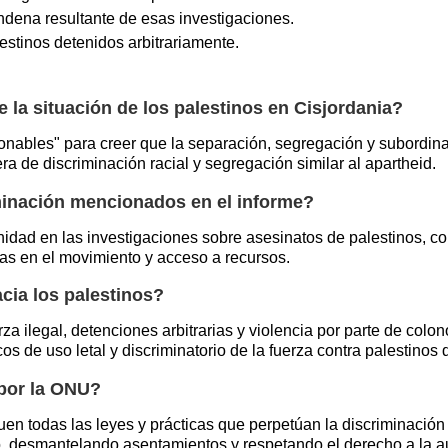
dena resultante de esas investigaciones.
estinos detenidos arbitrariamente.
 la situación de los palestinos en Cisjordania?
nables" para creer que la separación, segregación y subordinac
a de discriminación racial y segregación similar al apartheid.
minación mencionados en el informe?
idad en las investigaciones sobre asesinatos de palestinos, co
ras en el movimiento y acceso a recursos.
acia los palestinos?
a ilegal, detenciones arbitrarias y violencia por parte de colon
cos de uso letal y discriminatorio de la fuerza contra palestino
 por la ONU?
n todas las leyes y prácticas que perpetúan la discriminación 
do, desmantelando asentamientos y respetando el derecho a la a