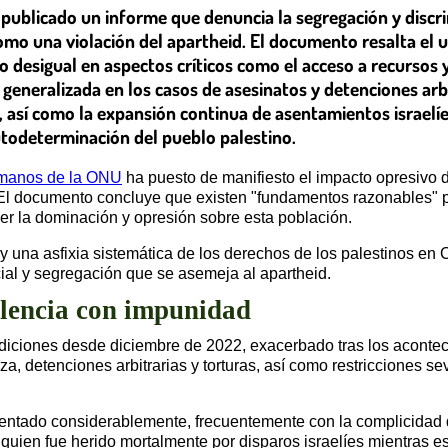
ublicado un informe que denuncia la segregación y discri
 como una violación del apartheid. El documento resalta el 
rato desigual en aspectos críticos como el acceso a recurs
 generalizada en los casos de asesinatos y detenciones arb
s, así como la expansión continua de asentamientos israelíe
autodeterminación del pueblo palestino.
umanos de la ONU
ha puesto de manifiesto el impacto opresivo de
El documento concluye que existen "fundamentos razonables" p
r la dominación y opresión sobre esta población.
ay una asfixia sistemática de los derechos de los palestinos en
ial y segregación que se asemeja al apartheid.
olencia con impunidad
ndiciones desde diciembre de 2022, exacerbado tras los aconte
za, detenciones arbitrarias y torturas, así como restricciones s
mentado considerablemente, frecuentemente con la complicidad 
quien fue herido mortalmente por disparos israelíes mientras 