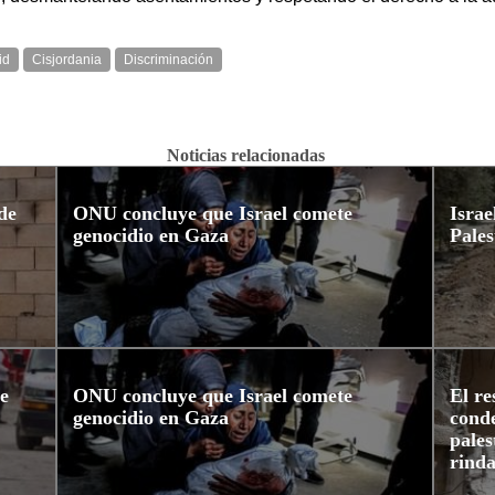
id
Cisjordania
Discriminación
Noticias relacionadas
de
ONU concluye que Israel comete
Israe
genocidio en Gaza
Pales
e
ONU concluye que Israel comete
El r
genocidio en Gaza
cond
pales
rind