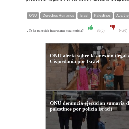
ONU
Derechos Humanos
Israel
Palestinos
Aparthe
Si (
0
)
No(
0
)
¿Te ha parecido interesante esta noticia?
ONU alerta sobre la anexión ilegal 
Cisjordania por Israel
ONU denuncia ejecución sumaria d
palestinos por policía israelí