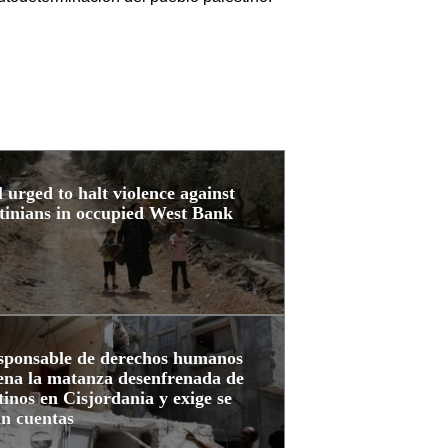
l urged to halt violence against
tinians in occupied West Bank
esponsable de derechos humanos
ena la matanza desenfrenada de
tinos en Cisjordania y exige se
an cuentas