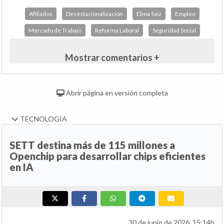
Afiliados
Desestacionalización
Elma Saiz
Empleo
Mercado de Trabajo
Reforma Laboral
Seguridad Social
Mostrar comentarios +
Abrir página en versión completa
TECNOLOGÍA
SETT destina más de 115 millones a
Openchip para desarrollar chips eficientes
en IA
30 de junio de 2026, 15:14h