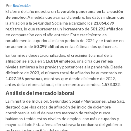
Por
Redacción
El cierre del año muestra un
favorable panorama en la creación
de empleo
. A medida que avanza diciembre, los datos indican que
la afiliación a la Seguridad Social ha alcanzado los
21.864.699
registros, lo que representa un incremento de
501.292 afiliados
en comparación con el año anterior. Este crecimiento es
notablemente superior al mismo periodo de 2024 y se traduce en
un aumento de
50.099 afiliados
en las últimas dos quincenas.
En términos desestacionalizados, el crecimiento anual de la
afiliación se sitúa en
516.814 empleos
, una cifra que refleja
niveles similares a los previos y posteriores a la pandemia. Desde
diciembre de 2023, el número total de afiliados ha aumentado en
1.027.156 personas
, mientras que desde diciembre de 2022,
antes de la reforma laboral, el incremento asciende a
1.573.322
.
Análisis del mercado laboral
La ministra de Inclusión, Seguridad Social y Migraciones, Elma Saiz,
destacó que «los datos de afiliación del inicio de diciembre
corroboran la salud de nuestro mercado de trabajo: nunca
habíamos tenido estos niveles de empleo, con más ocupados y
mayor calidad». Esta afirmación subraya la confianza del gobierno
en la evolución positiva del empleo.