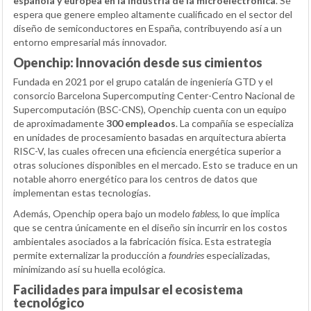
española y europea en la industria de la microelectrónica
. Se
espera que genere empleo altamente cualificado en el sector del
diseño de semiconductores en España, contribuyendo así a un
entorno empresarial más innovador.
Openchip: Innovación desde sus cimientos
Fundada en 2021 por el grupo catalán de ingeniería GTD y el
consorcio Barcelona Supercomputing Center-Centro Nacional de
Supercomputación (BSC-CNS), Openchip cuenta con un equipo
de aproximadamente
300 empleados
. La compañía se especializa
en unidades de procesamiento basadas en arquitectura abierta
RISC-V, las cuales ofrecen una eficiencia energética superior a
otras soluciones disponibles en el mercado. Esto se traduce en un
notable ahorro energético para los centros de datos que
implementan estas tecnologías.
Además, Openchip opera bajo un modelo
fabless
, lo que implica
que se centra únicamente en el diseño sin incurrir en los costos
ambientales asociados a la fabricación física. Esta estrategia
permite externalizar la producción a
foundries
especializadas,
minimizando así su huella ecológica.
Facilidades para impulsar el ecosistema
tecnológico