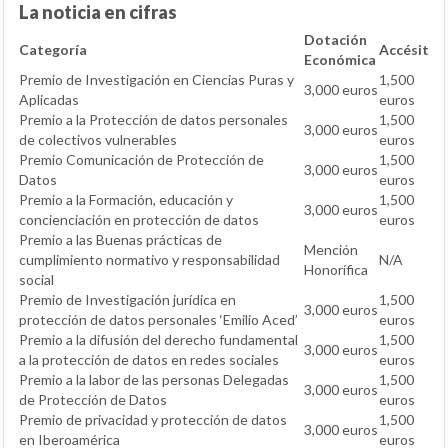
La noticia en cifras
Dotación
Categoría
Accésit
Económica
Premio de Investigación en Ciencias Puras y
1,500
3,000 euros
Aplicadas
euros
Premio a la Protección de datos personales
1,500
3,000 euros
de colectivos vulnerables
euros
Premio Comunicación de Protección de
1,500
3,000 euros
Datos
euros
Premio a la Formación, educación y
1,500
3,000 euros
concienciación en protección de datos
euros
Premio a las Buenas prácticas de
Mención
cumplimiento normativo y responsabilidad
N/A
Honorífica
social
Premio de Investigación jurídica en
1,500
3,000 euros
protección de datos personales ‘Emilio Aced’
euros
Premio a la difusión del derecho fundamental
1,500
3,000 euros
a la protección de datos en redes sociales
euros
Premio a la labor de las personas Delegadas
1,500
3,000 euros
de Protección de Datos
euros
Premio de privacidad y protección de datos
1,500
3,000 euros
en Iberoamérica
euros