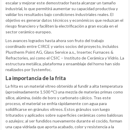
escalar y mejorar este demostrador hasta alcanzar un tamaño
industrial, lo que permitirá aumentar su capacidad productiva y
validar los resultados bajo condiciones industriales reales. El
objetivo es generar datos técnicos y económicos que reduzcan el
riesgo financiero y faciliten la electrificación a gran escala en el
sector cerámico europeo.
Los avances logrados hasta ahora son fruto del trabajo
coordinado entre CIRCE y varios socios del proyecto, incluidos
Plustherm Point AG, Glass Service a.s., Insertec Furnaces &
Refractories, así como el CSIC – Instituto de Cerámica y Vidrio. La
estructura metálica, plataforma y ensamblaje del horno han sido
realizados por Systemfoc.
La importancia de la frita
La frita es un material vítreo obtenido al fundir a alta temperatura
(aproximadamente 1.500 °C) una mezcla de materias primas como
sílice, alúmina, óxido de boro y carbonato cálcico. Tras este
proceso, el material se enfría rápidamente con agua para
solidificarse en gránulos vítreos. Estos gránulos son luego
triturados y aplicados sobre superficies cerámicas como baldosas
o azulejos; al ser fundidos nuevamente durante el cocido, forman
una capa vidriada que aporta acabado, color y resistencia a la