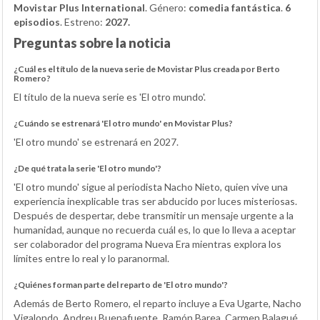
Movistar Plus International
. Género:
comedia fantástica
.
6
episodios
. Estreno:
2027.
Preguntas sobre la noticia
¿Cuál es el título de la nueva serie de Movistar Plus creada por Berto
Romero?
El título de la nueva serie es 'El otro mundo'.
¿Cuándo se estrenará 'El otro mundo' en Movistar Plus?
'El otro mundo' se estrenará en 2027.
¿De qué trata la serie 'El otro mundo'?
'El otro mundo' sigue al periodista Nacho Nieto, quien vive una
experiencia inexplicable tras ser abducido por luces misteriosas.
Después de despertar, debe transmitir un mensaje urgente a la
humanidad, aunque no recuerda cuál es, lo que lo lleva a aceptar
ser colaborador del programa Nueva Era mientras explora los
límites entre lo real y lo paranormal.
¿Quiénes forman parte del reparto de 'El otro mundo'?
Además de Berto Romero, el reparto incluye a Eva Ugarte, Nacho
Vigalondo, Andreu Buenafuente, Ramón Barea, Carmen Balagué,