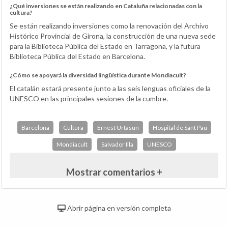
¿Qué inversiones se están realizando en Cataluña relacionadas con la
cultura?
Se están realizando inversiones como la renovación del Archivo
Histórico Provincial de Girona, la construcción de una nueva sede
para la Biblioteca Pública del Estado en Tarragona, y la futura
Biblioteca Pública del Estado en Barcelona.
¿Cómo se apoyará la diversidad lingüística durante Mondiacult?
El catalán estará presente junto a las seis lenguas oficiales de la
UNESCO en las principales sesiones de la cumbre.
Barcelona
Cultura
Ernest Urtasun
Hospital de Sant Pau
Mondiacult
Salvador Illa
UNESCO
Mostrar comentarios +
Abrir página en versión completa