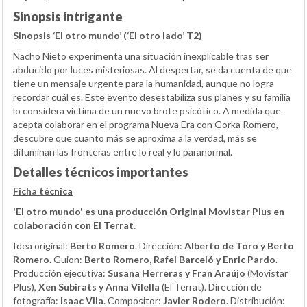
Sinopsis intrigante
Sinopsis ‘El otro mundo’ (‘El otro lado’ T2)
Nacho Nieto experimenta una situación inexplicable tras ser
abducido por luces misteriosas. Al despertar, se da cuenta de que
tiene un mensaje urgente para la humanidad, aunque no logra
recordar cuál es. Este evento desestabiliza sus planes y su familia
lo considera víctima de un nuevo brote psicótico. A medida que
acepta colaborar en el programa Nueva Era con Gorka Romero,
descubre que cuanto más se aproxima a la verdad, más se
difuminan las fronteras entre lo real y lo paranormal.
Detalles técnicos importantes
Ficha técnica
'El otro mundo' es una producción Original Movistar Plus en
colaboración con El Terrat.
Idea original:
Berto Romero
. Dirección:
Alberto de Toro y Berto
Romero
. Guion:
Berto Romero, Rafel Barceló y Enric Pardo
.
Producción ejecutiva:
Susana Herreras y Fran Araújo
(Movistar
Plus),
Xen Subirats y Anna Vilella
(El Terrat). Dirección de
fotografía:
Isaac Vila
. Compositor:
Javier Rodero
. Distribución: