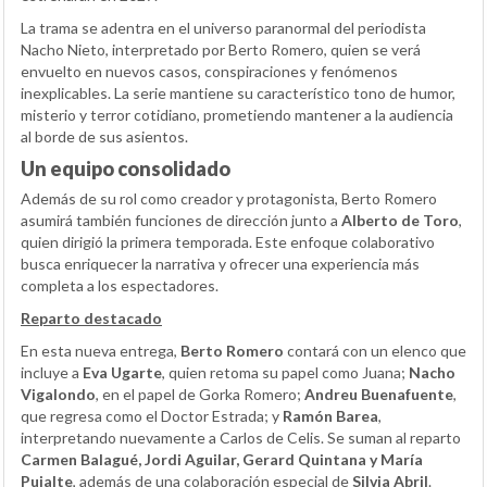
La trama se adentra en el universo paranormal del periodista
Nacho Nieto, interpretado por Berto Romero, quien se verá
envuelto en nuevos casos, conspiraciones y fenómenos
inexplicables. La serie mantiene su característico tono de humor,
misterio y terror cotidiano, prometiendo mantener a la audiencia
al borde de sus asientos.
Un equipo consolidado
Además de su rol como creador y protagonista, Berto Romero
asumirá también funciones de dirección junto a
Alberto de Toro
,
quien dirigió la primera temporada. Este enfoque colaborativo
busca enriquecer la narrativa y ofrecer una experiencia más
completa a los espectadores.
Reparto destacado
En esta nueva entrega,
Berto Romero
contará con un elenco que
incluye a
Eva Ugarte
, quien retoma su papel como Juana;
Nacho
Vigalondo
, en el papel de Gorka Romero;
Andreu Buenafuente
,
que regresa como el Doctor Estrada; y
Ramón Barea
,
interpretando nuevamente a Carlos de Celis. Se suman al reparto
Carmen Balagué, Jordi Aguilar, Gerard Quintana y María
Pujalte
, además de una colaboración especial de
Silvia Abril
.